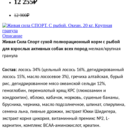
12 255₽
12 900₽
Описание
Живая Сила Спорт сухой полнорационный корм с рыбой
для взрослых активных собак всех пород
мелкая/крупная
гранула
Состав:
лосось 34% (цельный лосось 16%, дегидрированный
лосось 15%, масло лососевое 3%), гречиха алтайская, бурый
рис, дегидрированное мясо океанской сельди 12%,
гемоглобин, перемолотый хрящ КРС (глюкозамин и
хондроитин), яблоко, кабачок, морковь, сушеные бананы,
брусника, черника, масло подсолнечное, шпинат, спирулина,
семена льна, пивные дрожжи, экстракт Юкки Шидигера,
экстракт корня цикория, витаминный премикс №2, L-
карнитин, комплекс ВСАА-аминокислот, креатин.