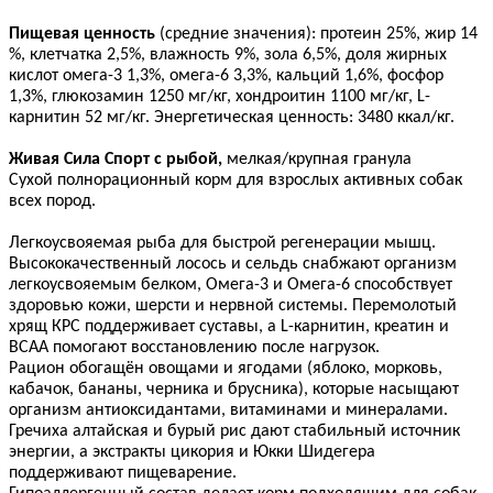
Пищевая ценность
(средние значения): протеин 25%, жир 14
%, клетчатка 2,5%, влажность 9%, зола 6,5%, доля жирных
кислот омега-3 1,3%, омега-6 3,3%, кальций 1,6%, фосфор
1,3%, глюкозамин 1250 мг/кг, хондроитин 1100 мг/кг, L-
карнитин 52 мг/кг. Энергетическая ценность: 3480 ккал/кг.
Живая Сила Спорт с рыбой,
мелкая/крупная гранула
Сухой полнорационный корм для взрослых активных собак
всех пород.
Легкоусвояемая рыба для быстрой регенерации мышц.
Высококачественный лосось и сельдь снабжают организм
легкоусвояемым белком, Омега-3 и Омега-6 способствует
здоровью кожи, шерсти и нервной системы. Перемолотый
хрящ КРС поддерживает суставы, а L-карнитин, креатин и
ВСАА помогают восстановлению после нагрузок.
Рацион обогащён овощами и ягодами (яблоко, морковь,
кабачок, бананы, черника и брусника), которые насыщают
организм антиоксидантами, витаминами и минералами.
Гречиха алтайская и бурый рис дают стабильный источник
энергии, а экстракты цикория и Юкки Шидегера
поддерживают пищеварение.