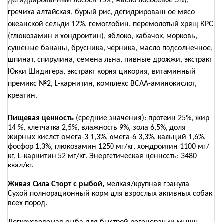
дегидрированный лосось 15%, масло лососевое 3%),
гречиха алтайская, бурый рис, дегидрированное мясо
океанской сельди 12%, гемоглобин, перемолотый хрящ КРС
(глюкозамин и хондроитин), яблоко, кабачок, морковь,
сушеные бананы, брусника, черника, масло подсолнечное,
шпинат, спирулина, семена льна, пивные дрожжи, экстракт
Юкки Шидигера, экстракт корня цикория, витаминный
премикс №2, L-карнитин, комплекс ВСАА-аминокислот,
креатин.
Пищевая ценность
(средние значения): протеин 25%, жир
14 %, клетчатка 2,5%, влажность 9%, зола 6,5%, доля
жирных кислот омега-3 1,3%, омега-6 3,3%, кальций 1,6%,
фосфор 1,3%, глюкозамин 1250 мг/кг, хондроитин 1100 мг/
кг, L-карнитин 52 мг/кг. Энергетическая ценность: 3480
ккал/кг.
Живая Сила Спорт с рыбой,
мелкая/крупная гранула
Сухой полнорационный корм для взрослых активных собак
всех пород.