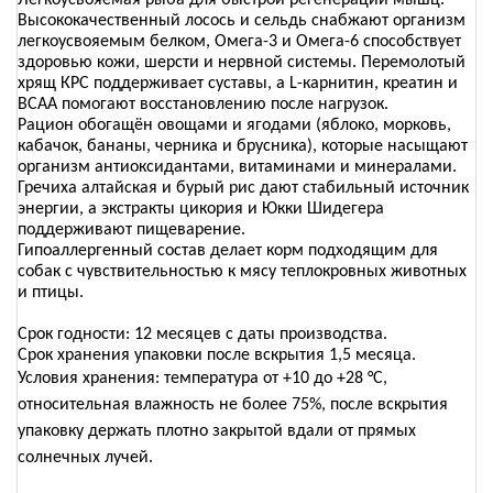
Легкоусвояемая рыба для быстрой регенерации мышц.
Высококачественный лосось и сельдь снабжают организм
легкоусвояемым белком, Омега-3 и Омега-6 способствует
здоровью кожи, шерсти и нервной системы. Перемолотый
хрящ КРС поддерживает суставы, а L-карнитин, креатин и
ВСАА помогают восстановлению после нагрузок.
Рацион обогащён овощами и ягодами (яблоко, морковь,
кабачок, бананы, черника и брусника), которые насыщают
организм антиоксидантами, витаминами и минералами.
Гречиха алтайская и бурый рис дают стабильный источник
энергии, а экстракты цикория и Юкки Шидегера
поддерживают пищеварение.
Гипоаллергенный состав делает корм подходящим для
собак с чувствительностью к мясу теплокровных животных
и птицы.
Срок годности: 12 месяцев с даты производства.
Срок хранения упаковки после вскрытия 1,5 месяца.
Условия хранения: температура от +10 до +28 °C,
относительная влажность не более 75%, после вскрытия
упаковку держать плотно закрытой вдали от прямых
солнечных лучей.