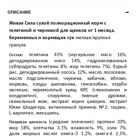
ОПИСАНИЕ
Живая Сила сухой полнорационный корм с
телятиной и черникой для щенков от 1 месяца,
беременных и кормящих сук
мелкая/крупная
гранула
телятина 45% (мускульное мясо 16%,
Состав:
дегидрированное мясо 14%, гидролизованные
субпродукты телятины 8%, жир телятины 7%), бурый
рис,
дегидрированный лосось 12%, масло лососевое,
масло подсолнечное, черника, кабачок, яблоко,
морковь, плоды шиповника, гемоглобин, отруби
овсяные, перемолотый хрящ КРС (глюкозамин и
хондроитин), спирулина, пивные дрожжи,
свекольный жом, экстракт корня цикория, экстракт
Юкки Шидигера, витаминный премикс №2, таурин,
L
-карнитин, женьшень.
(средние значения): протеин 33%,
Пищевая ценность
жир 18%, клетчатка 3,1%, влажность 9%, зола 7%,
доля жирных кислот омега-3 1,2%, омега-6 2,5%,