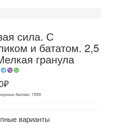
ая сила. С
ликом и бататом. 2,5
 Мелкая гранула
0₽
онусных баллах: 1550
упные варианты