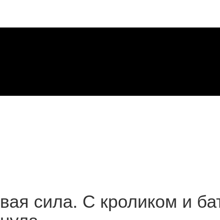
ая сила. С кроликом и бат
анула