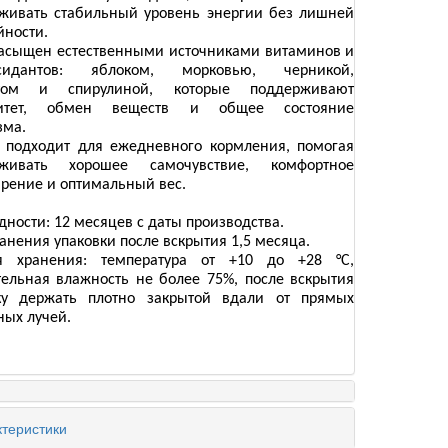
живать стабильный уровень энергии без лишней
йности.
асыщен естественными источниками витаминов и
ксидантов: яблоком, морковью, черникой,
том и спирулиной, которые поддерживают
итет, обмен веществ и общее состояние
зма.
 подходит для ежедневного кормления, помогая
рживать хорошее самочувствие, комфортное
рение и оптимальный вес.
дности: 12 месяцев с даты производства.
анения упаковки после вскрытия 1,5 месяца.
я хранения: температура от +10 до +28 °C,
тельная влажность не более 75%, после вскрытия
ку держать плотно закрытой вдали от прямых
ных лучей.
теристики