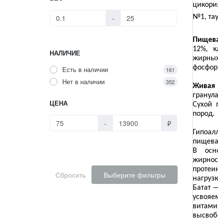
цикори
-
№1, та
Пищева
12%, к
НАЛИЧИЕ
жирных 
фосфор 
Есть в наличии
161
Нет в наличии
352
Живая
гранул
ЦЕНА
Сухой 
пород.
-
₽
Гипоа
пищева
В осн
жирнос
протеи
Сбросить
Выберите фильтры
нагрузк
Батат 
усвоя
витам
высво