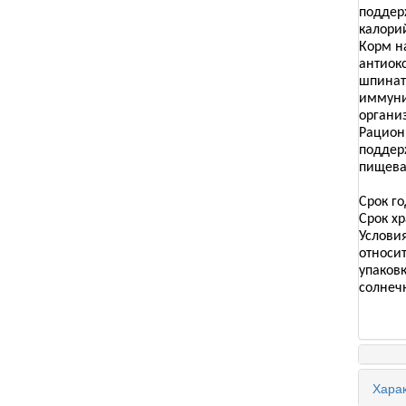
поддер
калори
Корм н
антио
шпина
иммун
органи
Рацион
подде
пищева
Срок го
Срок хр
Услови
относи
упаков
солнеч
Харак