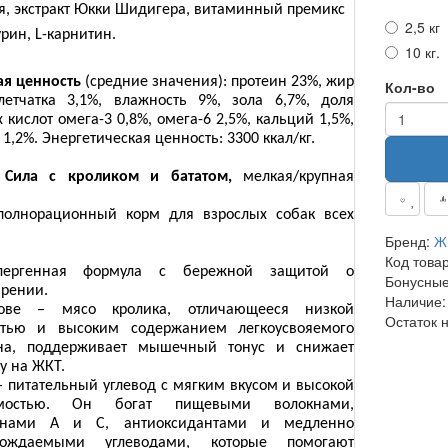
я, экстракт Юкки Шидигера, витаминный премикс
2,5 кг
урин,
L
-карнитин.
10 кг.
я ценность
(средние значения): протеин 23%, жир
Кол-во
летчатка 3,1%, влажность 9%, зола 6,7%, доля
кислот омега-3 0,8%, омега-6 2,5%, кальций 1,5%,
1,2%. Энергетическая ценность: 3300 ккал/кг.
 Сила с кроликом и бататом,
мелкая/крупная
а
полнорационный корм для взрослых собак всех
Бренд:
Ж
Код това
ллергенная формула с бережной защитой о
Бонусные
рении.
Наличие:
ове – мясо кролика, отличающееся низкой
Остаток 
тью и высоким содержанием легкоусвояемого
на, поддерживает мышечный тонус и снижает
у на ЖКТ.
— питательный углевод с мягким вкусом и высокой
емостью. Он богат пищевыми волокнами,
инами А и С, антиоксидантами и медленно
бождаемыми углеводами, которые помогают