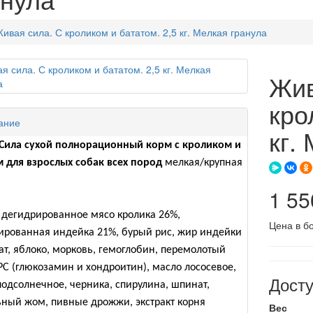
ивая сила. С кроликом и бататом. 2,5 кг. Мелкая гранула
Жив
кро
ание
кг.
Сила сухой полнорационный корм с кроликом и
м для взрослых собак всех пород
мелкая/крупная
а
1 55
дегидрированное мясо кролика 26%,
Цена в б
ированная индейка 21%, бурый рис, жир индейки
ат, яблоко, морковь, гемоглобин, перемолотый
С (глюкозамин и хондроитин), масло лососевое,
Дост
одсолнечное, черника, спирулина, шпинат,
ьный жом, пивные дрожжи, экстракт корня
Вес