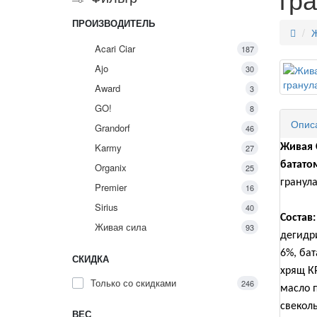
ПРОИЗВОДИТЕЛЬ
Ж
Acari Ciar
187
Ajo
30
Award
3
GO!
8
Опис
Grandorf
46
Karmy
Живая 
27
батато
Organix
25
гранул
Premier
16
Sirius
40
Состав:
Живая сила
93
дегидр
6%, бат
СКИДКА
хрящ КР
Только со cкидками
246
масло п
свекол
ВЕС