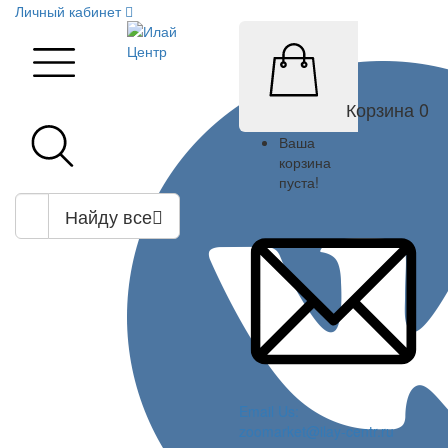
Личный кабинет
Корзина
0
Ваша
корзина
пуста!
Найду все
Email Us:
zoomarket@ilay-centr.ru