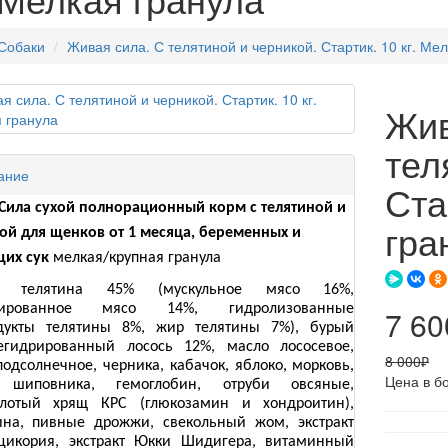
Собаки
Живая сила. С телятиной и черникой. Стартик. 10 кг. Ме
Жив
тел
ание
Ста
Сила сухой полнорационный корм с телятиной и
гра
ой для щенков от 1 месяца, беременных и
их сук
мелкая/крупная гранула
телятина 45% (мускульное мясо 16%,
рированное мясо 14%, гидролизованные
7 60
дукты телятины 8%, жир телятины 7%), бурый
егидрированный лосось 12%, масло лососевое,
8 000₽
подсолнечное, черника, кабачок, яблоко, морковь,
Цена в б
 шиповника, гемоглобин, отруби овсяные,
лотый хрящ КРС (глюкозамин и хондроитин),
ина, пивные дрожжи, свекольный жом, экстракт
цикория, экстракт Юкки Шидигера, витаминный