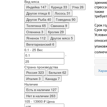
Вид мяса
зрению
Индейка
147
Курица
33
Утка
26
стресс
также
Другое птица
6
Лосось
31
требуе
Другое Рыба
40
Говядина
90
Телятина
65
Свинина
9
Срок го
Срок хр
Оленина
3
Кролик
29
Условия
Ягненок
112
Другое мясо
5
относи
Вегетарианский
6
упаков
0.1
-
25
Вес
солнеч
-
Страна производства
Харак
Россия
323
Бельгия
62
Италия
3
Канада
7
Наличие
Есть в наличии
127
Нет в наличии
263
105
-
13900
₽
Цена
-