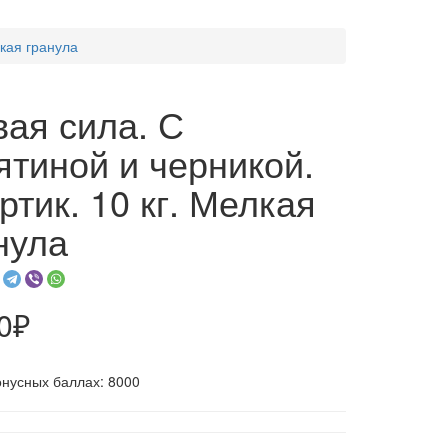
лкая гранула
ая сила. С
ятиной и черникой.
ртик. 10 кг. Мелкая
нула
0₽
онусных баллах: 8000