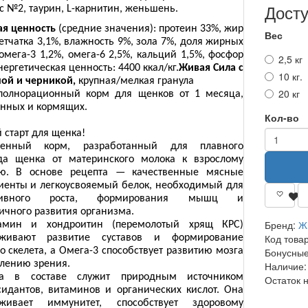
Дост
с №2, таурин,
L
-карнитин, женьшень.
я ценность
(средние значения): протеин 33%, жир
Вес
етчатка 3,1%, влажность 9%, зола 7%, доля жирных
омега-3 1,2%, омега-6 2,5%, кальций 1,5%, фосфор
2,5 кг
нергетическая ценность: 4400 ккал/кг.
Живая Сила с
10 кг.
ной и черникой,
крупная/мелкая гранула
20 кг
полнорационный корм для щенков от 1 месяца,
нных и кормящих.
Кол-во
 старт для щенка!
ценный корм, разработанный для плавного
да щенка от материнского молока к взрослому
ю. В основе рецепта — качественные мясные
иенты и легкоусвояемый белок, необходимый для
сивного роста, формирования мышц и
ичного развития организма.
Бренд:
Ж
замин и хондроитин (перемолотый хрящ КРС)
Код това
рживают развитие суставов и формирование
о скелета, а Омега-3 способствует развитию мозга
Бонусные
плению зрения.
Наличие:
ка в составе служит природным источником
Остаток 
сидантов, витаминов и органических кислот. Она
рживает иммунитет, способствует здоровому