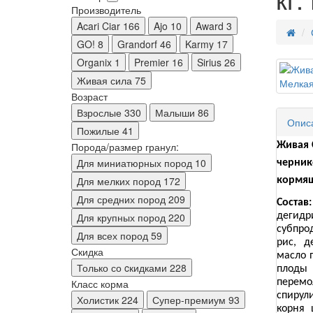
Производитель
Acari Ciar
166
Ajo
10
Award
3
GO!
8
Grandorf
46
Karmy
17
Organix
1
Premier
16
Sirius
26
Живая сила
75
Возраст
Взрослые
330
Малыши
86
Опис
Пожилые
41
Порода/размер гранул:
Живая 
Для миниатюрных пород
10
черник
Для мелких пород
172
кормящ
Для средних пород
209
Состав:
Для крупных пород
220
дегид
субпро
Для всех пород
59
рис,
д
Скидка
масло 
Только со cкидками
228
плоды
Класс корма
перемо
спирул
Холистик
224
Супер-премиум
93
корня 