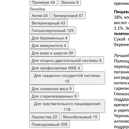
Премиум
44
Эконом
6
премик
Линейка
Пищева
Актив
24
Беззерновой
67
18%, кл
Ветеринарный
43
кислот 
1,1%. Э
Гипоаллергенный
125
теляти
Для беременных
4
Сухой 
Для иммунитета
4
береме
Для кожи и шерсти
39
Лучший
Для опорно-двигательной системы
8
Полно
перехо
Для профилактики МКБ
4
питани
Для сердечно-сосудистой системы
ингред
15
интен
Для снижения веса
9
гармон
Глюко
Для стерилизованных
9
подде
Для чувствительного пищеварения
крепког
118
и укре
Лакомства
22
Монобелковый
15
Черни
антиок
Повседневный
355
подде