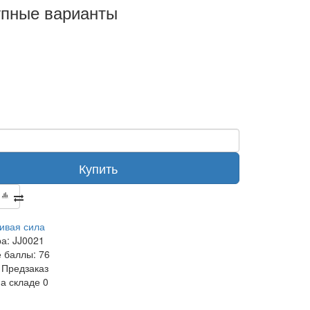
упные варианты
Купить
ивая сила
ра:
JJ0021
 баллы:
76
Предзаказ
на складе
0