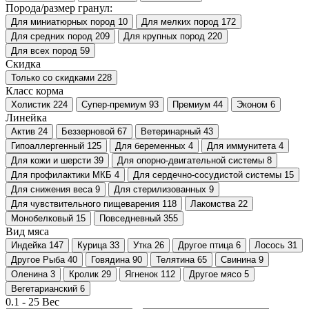
Порода/размер гранул:
Для миниатюрных пород
10
Для мелких пород
172
Для средних пород
209
Для крупных пород
220
Для всех пород
59
Скидка
Только со cкидками
228
Класс корма
Холистик
224
Супер-премиум
93
Премиум
44
Эконом
6
Линейка
Актив
24
Беззерновой
67
Ветеринарный
43
Гипоаллергенный
125
Для беременных
4
Для иммунитета
4
Для кожи и шерсти
39
Для опорно-двигательной системы
8
Для профилактики МКБ
4
Для сердечно-сосудистой системы
15
Для снижения веса
9
Для стерилизованных
9
Для чувствительного пищеварения
118
Лакомства
22
Монобелковый
15
Повседневный
355
Вид мяса
Индейка
147
Курица
33
Утка
26
Другое птица
6
Лосось
31
Другое Рыба
40
Говядина
90
Телятина
65
Свинина
9
Оленина
3
Кролик
29
Ягненок
112
Другое мясо
5
Вегетарианский
6
0.1
-
25
Вес