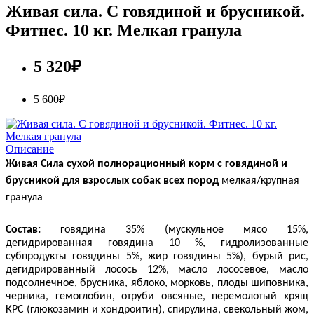
Живая сила. С говядиной и брусникой.
Фитнес. 10 кг. Мелкая гранула
5 320₽
5 600₽
Описание
Живая Сила сухой полнорационный корм с говядиной и
брусникой для взрослых собак всех пород
мелкая/крупная
гранула
Состав:
говядина 35% (мускульное мясо 15%,
дегидрированная говядина 10 %, гидролизованные
субпродукты говядины 5%, жир говядины 5%), бурый рис,
дегидрированный лосось 12%, масло лососевое, масло
подсолнечное,
брусника, яблоко, морковь, плоды шиповника,
черника, гемоглобин, отруби овсяные,
перемолотый хрящ
КРС (глюкозамин и хондроитин),
спирулина, свекольный жом,