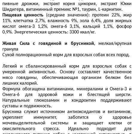
пивные дрожжи, экстракт корня цикория, экстракт Юкки
Шидигера, витаминный премикс №1, таурин,
L
-карнитин.
Пищевая ценность
(средние значения): протеин 22%, жир
11%, клетчатка 2,7%, влажность 9%, зола 6,4%, доля жирных
кислот омега-3 1,2%, омега-6 3,1%, кальций 1,1%, фосфор
0,9%. Энергетическая ценность: 3300 ккал/кг.
Живая Сила с говядиной и брусникой,
мелкая/крупная
гранула
Сухой полнорационный корм для взрослых собак всех пород.
Легкий и сбалансированный корм для взрослых собак с
умеренной активностью. Основу составляет качественное
мясо говядины, обеспечивающая организм белком без
лишних калорий.
Формула обогащена витаминами, минералами и Омега-3 и
Омега-6 для здоровой кожи и блестящей шерсти.
Натуральные глюкозамин и хондроитин поддерживают
суставы и подвижность.
Брусника служит источником антиоксидантов и витаминов,
укрепляет иммунитет, заботится о здоровье
мочевыделительной системы и защищает клетки от
окислительного стресса. Идеально подходит для