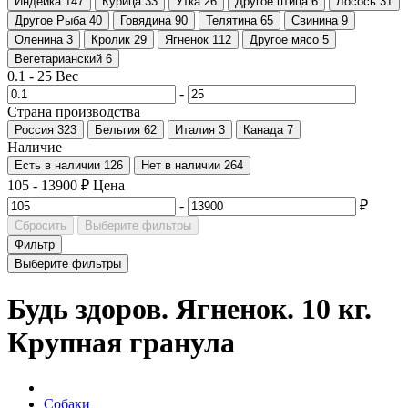
Индейка
147
Курица
33
Утка
26
Другое птица
6
Лосось
31
Другое Рыба
40
Говядина
90
Телятина
65
Свинина
9
Оленина
3
Кролик
29
Ягненок
112
Другое мясо
5
Вегетарианский
6
0.1
-
25
Вес
-
Страна производства
Россия
323
Бельгия
62
Италия
3
Канада
7
Наличие
Есть в наличии
126
Нет в наличии
264
105
-
13900
₽
Цена
-
₽
Сбросить
Выберите фильтры
Фильтр
Выберите фильтры
Будь здоров. Ягненок. 10 кг.
Крупная гранула
Собаки