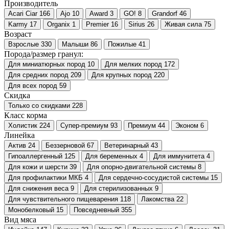
Производитель
Acari Ciar
166
Ajo
10
Award
3
GO!
8
Grandorf
46
Karmy
17
Organix
1
Premier
16
Sirius
26
Живая сила
75
Возраст
Взрослые
330
Малыши
86
Пожилые
41
Порода/размер гранул:
Для миниатюрных пород
10
Для мелких пород
172
Для средних пород
209
Для крупных пород
220
Для всех пород
59
Скидка
Только со cкидками
228
Класс корма
Холистик
224
Супер-премиум
93
Премиум
44
Эконом
6
Линейка
Актив
24
Беззерновой
67
Ветеринарный
43
Гипоаллергенный
125
Для беременных
4
Для иммунитета
4
Для кожи и шерсти
39
Для опорно-двигательной системы
8
Для профилактики МКБ
4
Для сердечно-сосудистой системы
15
Для снижения веса
9
Для стерилизованных
9
Для чувствительного пищеварения
118
Лакомства
22
Монобелковый
15
Повседневный
355
Вид мяса