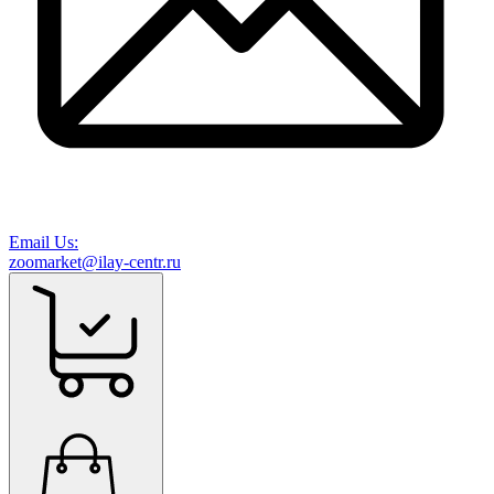
Email Us:
zoomarket@ilay-centr.ru