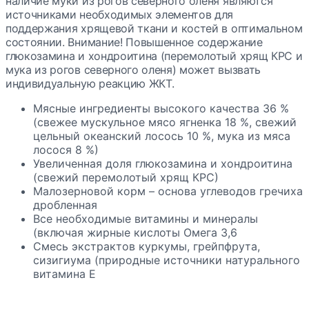
наличие муки из рогов северного оленя являются
источниками необходимых элементов для
поддержания хрящевой ткани и костей в оптимальном
состоянии.
Внимание!
Повышенное содержание
глюкозамина и хондроитина (перемолотый хрящ КРС и
мука из рогов северного оленя) может вызвать
индивидуальную реакцию ЖКТ.
Мясные ингредиенты высокого качества 36 %
(свежее мускульное мясо ягненка 18 %, свежий
цельный океанский лосось 10 %, мука из мяса
лосося 8 %)
Увеличенная доля глюкозамина и хондроитина
(свежий перемолотый хрящ КРС)
Малозерновой корм – основа углеводов гречиха
дробленная
Все необходимые витамины и минералы
(включая жирные кислоты Омега 3,6
Смесь экстрактов куркумы, грейпфрута,
сизигиума (природные источники натурального
витамина E