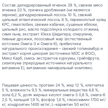
Состав:
дегидрированный ягненок 28 %, свежее мясо
ягненка 20 %, гречиха дробленная (не является
зерном), дегидрированный лосось 10 %, свежий
цельный атлантический лосось 8 %, перемолотый хрящ
КРС, гемоглобин, свежие кабачки, сушеные яблоки,
цельный рис, масло подсолнуха холодного отжима,
семя льна, экстракт Юкка Шидигера, спирулина,
пивные дрожжи, лососевый жир (естественный
источник Омега-3 и Омега-6), пребиотики
натурального происхождения – свежий топинамбур и
экстракт корня цикория (источники МОС и ФОС),
Мико Карб, смесь экстрактов куркумы, грейпфрута,
сизигиума (природные источники натурального
витамина E), витаминно-минеральный комплекс.
Пищевая ценность:
протеин 24 %, жир 12 %, клетчатка
5 %, влажность 9,5 %, минеральные вещества 4,8 %,
зола 6,2 %, доля жирных кислот омега-3 0,8 %, омега-6
2,5 %, кальций 1,9 %, фосфор 1,4 %, глюкозамин 1700 мг/
кг, хондроитин 1400 мг/кг, L–карнитин 50 мг/кг,