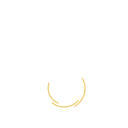
Сухой калтык говяжий
Цена указана за 100 гр
Этот продукт представляет собой хрящик с
мясом, а значит, он прекрасно поедается
собакой, легко усваивается и не вызывает
аллергии. Имеет богатый состав
(аминокислоты, витамины, макро и
микроэлементы, коллаген, и хондроитин) и
массу полезных свойств. Это
высокобелковый и низкокалорийный
продукт, он имеет привлекательный запах и
вкус, что делает его весьма
привлекательным для питомца. Это
лакомство будет отличной поддержкой для
Вашего любимца, особенно в период
активного роста и развития!