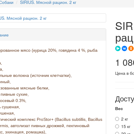
Собаки
SIRIUS. Мясной рацион. 2 кг
SIR
рац
ание
рованное мясо (курица 20%, говядина 4 %, рыба
1 08
,
а,
Цена в б
льные волокна (источник клетчатки),
иный,
зованные мясные белки,
пивные сухие,
Дост
осевый 0.3%,
 сушеная,
Вес
ушеная,
2 кг
ческий комплекс ProStor+ (Bacillus subtillis, Bacillus
formis, автолизат пивных дрожжей, пектиновый
15 кг
с, эхинацея, ромашка),
20 кг