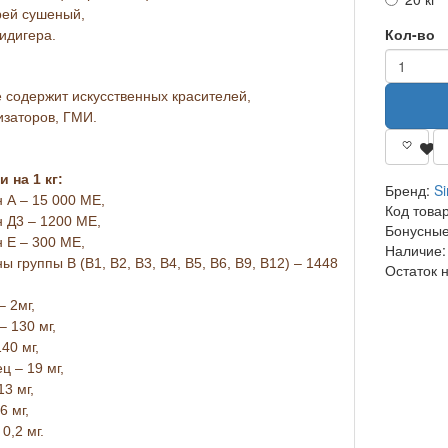
рей сушеный,
Кол-во
идигера.
 содержит искусственных красителей,
заторов, ГМИ.
 на 1 кг:
Бренд:
Si
 А – 15 000 МЕ,
Код това
 Д3 – 1200 МЕ,
Бонусные
 Е – 300 МЕ,
Наличие:
ы группы В (В1, В2, В3, В4, В5, В6, В9, В12) – 1448
Остаток 
– 2мг,
– 130 мг,
40 мг,
ц – 19 мг,
13 мг,
6 мг,
0,2 мг.