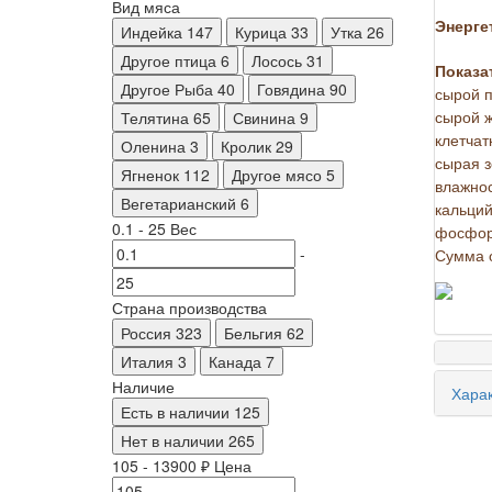
Вид мяса
Энерге
Индейка
147
Курица
33
Утка
26
Другое птица
6
Лосось
31
Показа
Другое Рыба
40
Говядина
90
сырой п
Телятина
65
Свинина
9
сырой ж
клетчат
Оленина
3
Кролик
29
сырая з
Ягненок
112
Другое мясо
5
влажнос
Вегетарианский
6
кальций
0.1
-
25
Вес
фосфор
-
Сумма о
Страна производства
Россия
323
Бельгия
62
Италия
3
Канада
7
Наличие
Харак
Есть в наличии
125
Нет в наличии
265
105
-
13900
₽
Цена
-