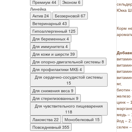
Премиум
44
Эконом
6
сельде
Линейка
Юкка Ш
Актив
24
Беззерновой
67
Ветеринарный
43
Корм не
Гипоаллергенный
125
аромати
Для беременных
4
Для иммунитета
4
Добавки
Для кожи и шерсти
39
витамин
Для опорно-двигательной системы
8
витамин
Для профилактики МКБ
4
витамин
Для сердечно-сосудистой системы
витамин
15
мг,
Для снижения веса
9
биотин 
железо 
Для стерилизованных
9
цинк – 1
Для чувствительного пищеварения
маргане
118
медь – 
Лакомства
22
Монобелковый
15
йод – 2.
Повседневный
355
селен – 