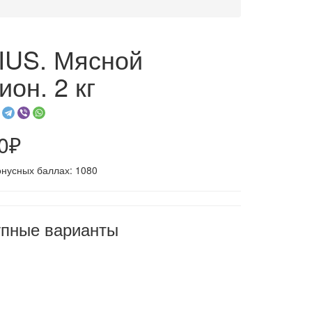
IUS. Мясной
ион. 2 кг
0₽
онусных баллах: 1080
упные варианты