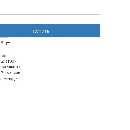
Купить
rius
ра:
sir007
 баллы:
11
В наличии
на складе
1