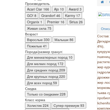
Производитель
Acari Ciar
166
Ajo
10
Award
3
GO!
8
Grandorf
46
Karmy
17
Organix
1
Premier
16
Sirius
26
Живая сила
75
Опис
Возраст
Состав:
Взрослые
330
Малыши
86
Дегидри
Пожилые
41
4%),
Порода/размер гранул:
кукуруза
Для миниатюрных пород
10
пшениц
растите
Для мелких пород
172
жир кур
Для средних пород
209
гидроли
Для крупных пород
220
дрожжи 
Для всех пород
59
жир лос
морковь
Скидка
тыква с
Только со cкидками
228
пробиоти
Класс корма
licheni
Холистик
224
Супер-премиум
93
комплек