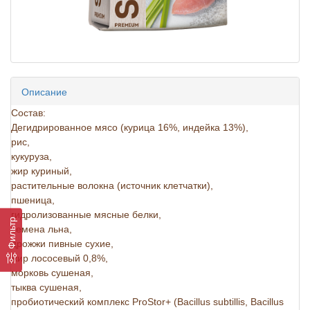
Описание
Состав:
Дегидрированное мясо (курица 16%, индейка 13%),
рис,
кукуруза,
жир куриный,
растительные волокна (источник клетчатки),
пшеница,
гидролизованные мясные белки,
Фильтр
семена льна,
дрожжи пивные сухие,
жир лососевый 0,8%,
морковь сушеная,
тыква сушеная,
пробиотический комплекс ProStor+ (Bacillus subtillis, Bacillus