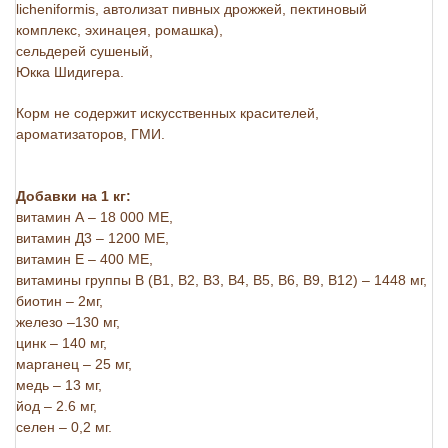
licheniformis, автолизат пивных дрожжей, пектиновый
комплекс, эхинацея, ромашка),
сельдерей сушеный,
Юкка Шидигера.
Корм не содержит искусственных красителей,
ароматизаторов, ГМИ.
Добавки на 1 кг:
витамин А – 18 000 МЕ,
витамин Д3 – 1200 МЕ,
витамин Е – 400 МЕ,
витамины группы В (В1, В2, В3, В4, В5, В6, В9, В12) – 1448 мг,
биотин – 2мг,
железо –130 мг,
цинк – 140 мг,
марганец – 25 мг,
медь – 13 мг,
йод – 2.6 мг,
селен – 0,2 мг.