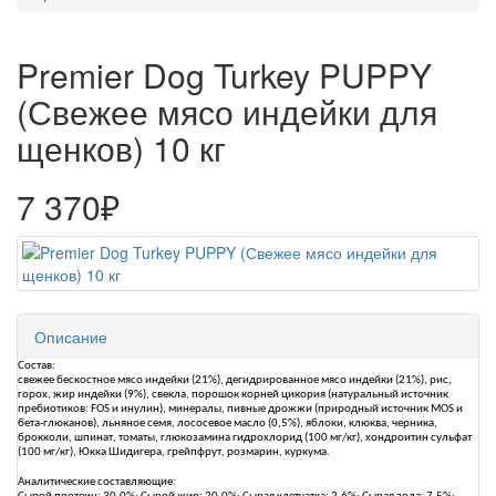
Premier Dog Turkey PUPPY
(Свежее мясо индейки для
щенков) 10 кг
7 370₽
Описание
Состав:
свежее бескостное мясо индейки (21%), дегидрированное мясо индейки (21%), рис,
горох, жир индейки (9%), свекла, порошок корней цикория (натуральный источник
пребиотиков: FOS и инулин), минералы, пивные дрожжи (природный источник MOS и
бета-глюканов), льняное семя, лососевое масло (0,5%), яблоки, клюква, черника,
брокколи, шпинат, томаты, глюкозамина гидрохлорид (100 мг/кг), хондроитин сульфат
(100 мг/кг), Юкка Шидигера, грейпфрут, розмарин, куркума.
Аналитические составляющие: