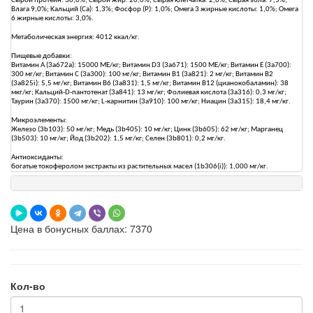
Сырой протеин: 30,0%; Сырой жир: 20,0%; Сырая клетчатка: 2,6%; Сырая зола: 7,5%;
Влага 9,0%; Кальций (Ca): 1,3%; Фосфор (P): 1,0%; Омега 3 жирные кислоты: 1,0%; Омега
6 жирные кислоты: 3,0%.
Метаболическая энергия: 4012 ккал/кг.
Пищевые добавки:
Витамин А (3a672a): 15000 МЕ/кг; Витамин D3 (3a671): 1500 МЕ/кг; Витамин Е (3a700):
300 мг/кг; Витамин C (3a300): 100 мг/кг; Витамин B1 (3a821): 2 мг/кг; Витамин B2
(3a825i): 5,5 мг/кг; Витамин B6 (3a831): 1,5 мг/кг; Витамин B12 (цианокобаламин): 38
мкг/кг; Кальций-D-пантотенат (3a841): 13 мг/кг; Фолиевая кислота (3a316): 0,3 мг/кг;
Таурин (3a370): 1500 мг/кг; L-карнитин (3a910): 100 мг/кг; Ниацин (3a315): 18,4 мг/кг.
Микроэлементы:
Железо (3b103): 50 мг/кг; Медь (3b405): 10 мг/кг; Цинк (3b605): 62 мг/кг; Марганец
(3b503): 10 мг/кг; Йод (3b202): 1,5 мг/кг; Селен (3b801): 0,2 мг/кг.
Антиоксиданты:
богатые токоферолом экстракты из растительных масел (1b306(i)): 1,000 мг/кг.
Цена в бонусных баллах: 7370
Кол-во