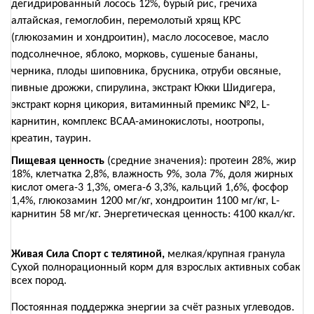
дегидрированный лосось 12%, бурый рис, гречиха
алтайская, гемоглобин, перемолотый хрящ КРС
(глюкозамин и хондроитин), масло лососевое, масло
подсолнечное, яблоко, морковь, сушеные бананы,
черника, плоды шиповника, брусника, отруби овсяные,
пивные дрожжи, спирулина, экстракт Юкки Шидигера,
экстракт корня цикория, витаминный премикс №2, L-
карнитин, комплекс ВСАА-аминокислоты, ноотропы,
креатин, таурин.
Пищевая ценность
(средние значения): протеин 28%, жир
18%, клетчатка 2,8%, влажность 9%, зола 7%, доля жирных
кислот омега-3 1,3%, омега-6 3,3%, кальций 1,6%, фосфор
1,4%, глюкозамин 1200 мг/кг, хондроитин 1100 мг/кг, L-
карнитин 58 мг/кг. Энергетическая ценность: 4100 ккал/кг.
Живая Сила Спорт с телятиной,
мелкая/крупная гранула
Сухой полнорационный корм для взрослых активных собак
всех пород.
Постоянная поддержка энергии за счёт разных углеводов.