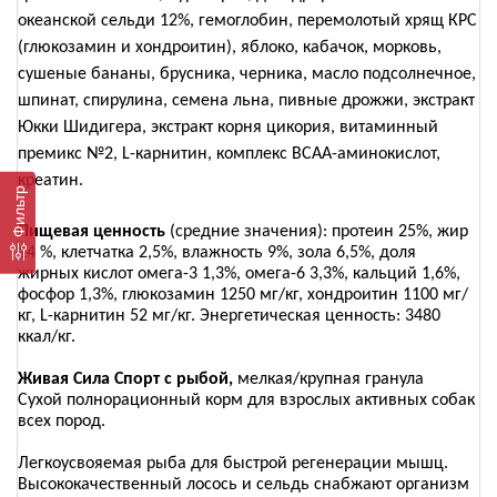
океанской сельди 12%, гемоглобин, перемолотый хрящ КРС
(глюкозамин и хондроитин), яблоко, кабачок, морковь,
сушеные бананы, брусника, черника, масло подсолнечное,
шпинат, спирулина, семена льна, пивные дрожжи, экстракт
Юкки Шидигера, экстракт корня цикория, витаминный
премикс №2, L-карнитин, комплекс ВСАА-аминокислот,
креатин.
Фильтр
Пищевая ценность
(средние значения): протеин 25%, жир
14 %, клетчатка 2,5%, влажность 9%, зола 6,5%, доля
жирных кислот омега-3 1,3%, омега-6 3,3%, кальций 1,6%,
фосфор 1,3%, глюкозамин 1250 мг/кг, хондроитин 1100 мг/
кг, L-карнитин 52 мг/кг. Энергетическая ценность: 3480
ккал/кг.
Живая Сила Спорт с рыбой,
мелкая/крупная гранула
Сухой полнорационный корм для взрослых активных собак
всех пород.
Легкоусвояемая рыба для быстрой регенерации мышц.
Высококачественный лосось и сельдь снабжают организм