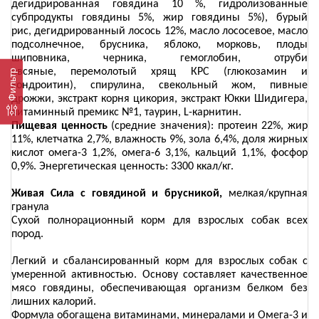
дегидрированная говядина 10 %, гидролизованные
субпродукты говядины 5%, жир говядины 5%), бурый
рис,
дегидрированный лосось 12%, масло лососевое, масло
подсолнечное,
брусника, яблоко, морковь, плоды
шиповника, черника, гемоглобин, отруби
овсяные,
перемолотый хрящ КРС (глюкозамин и
Фильтр
хондроитин),
спирулина, свекольный жом, пивные
дрожжи, экстракт корня цикория, экстракт Юкки Шидигера,
витаминный премикс №1, таурин,
L
-карнитин.
Пищевая ценность
(средние значения): протеин 22%, жир
11%, клетчатка 2,7%, влажность 9%, зола 6,4%, доля жирных
кислот омега-3 1,2%, омега-6 3,1%, кальций 1,1%, фосфор
0,9%. Энергетическая ценность: 3300 ккал/кг.
Живая Сила с говядиной и брусникой,
мелкая/крупная
гранула
Сухой полнорационный корм для взрослых собак всех
пород.
Легкий и сбалансированный корм для взрослых собак с
умеренной активностью. Основу составляет качественное
мясо говядины, обеспечивающая организм белком без
лишних калорий.
Формула обогащена витаминами, минералами и Омега-3 и