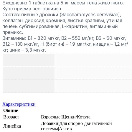
Ежедневно 1 таблетка на 5 кг массы тела животного.
Курс приема неограничен.
Состав:
пивные дрожжи (Saccharomyces cerevisiae),
коллаген, диоксид кремния, листья крапивы, утиная
печень сублимированная, L-карнитин, витаминный
премикс.
Витамины:
В1 – 820 мг/кг, В2 – 550 мг/кг, В6 – 60 мг/кг,
B12 – 130 мкг/кг, H (биотин) – 1.9 мкг/кг, ниацин – 1,2 мг/
кг; цинк – 3,3 мг/кг.
Характеристики
Общие
Возраст
Взрослые|Щенки/Котята
Добавки|Для опорно-двигательной
Линейка
системы|Актив