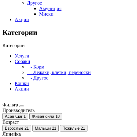
Другое
Амуниция
Миски
Акции
Категории
Категории
Услуги
Собаки
- Корм
- Лежаки, клетки, переноски
- Другое
Кошки
Акции
Фильтр
Производитель
Acari Ciar
1
Живая сила
18
Возраст
Взрослые
21
Малыши
21
Пожилые
21
Линейка