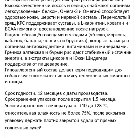
Легкоусвояемая рыба для быстрой регенерации мышц.
Высококачественный лосось и сельдь снабжают организм
легкоусвояемым белком, Омега-3 и Омега-6 способствует
здоровью кожи, шерсти и нервной системы. Перемолотый
хрящ КРС поддерживает суставы, а L-карнитин, креатин и
ВСАА помогают восстановлению после нагрузок.
Рацион обогащён овощами и ягодами (яблоко, морковь,
кабачок, бананы, черника и брусника), которые насыщают
организм антиоксидантами, витаминами и минералами.
Гречиха алтайская и бурый рис дают стабильный источник
энергии, а экстракты цикория и Юкки Шидегера
поддерживают пищеварение.
Гипоаллергенный состав делает корм подходящим для
собак с чувствительностью к мясу теплокровных животных
и птицы.
Срок годности: 12 месяцев с даты производства.
Срок хранения упаковки после вскрытия 1,5 месяца.
Условия хранения: температура от +10 до +28 °C,
относительная влажность не более 75%, после вскрытия
упаковку держать плотно закрытой вдали от прямых
солнечных лучей.