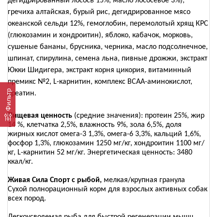
дегидрированный лосось 15%, масло лососевое 3%),
гречиха алтайская, бурый рис, дегидрированное мясо
океанской сельди 12%, гемоглобин, перемолотый хрящ КРС
(глюкозамин и хондроитин), яблоко, кабачок, морковь,
сушеные бананы, брусника, черника, масло подсолнечное,
шпинат, спирулина, семена льна, пивные дрожжи, экстракт
Юкки Шидигера, экстракт корня цикория, витаминный
премикс №2, L-карнитин, комплекс ВСАА-аминокислот,
Фильтр
креатин.
Пищевая ценность
(средние значения): протеин 25%, жир
14 %, клетчатка 2,5%, влажность 9%, зола 6,5%, доля
жирных кислот омега-3 1,3%, омега-6 3,3%, кальций 1,6%,
фосфор 1,3%, глюкозамин 1250 мг/кг, хондроитин 1100 мг/
кг, L-карнитин 52 мг/кг. Энергетическая ценность: 3480
ккал/кг.
Живая Сила Спорт с рыбой,
мелкая/крупная гранула
Сухой полнорационный корм для взрослых активных собак
всех пород.