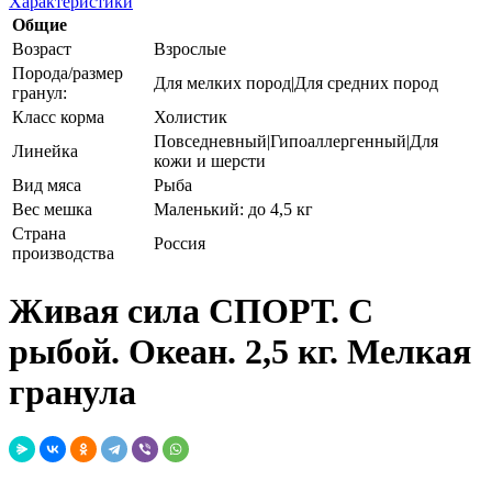
Характеристики
Общие
Возраст
Взрослые
Порода/размер
Для мелких пород|Для средних пород
гранул:
Класс корма
Холистик
Повседневный|Гипоаллергенный|Для
Линейка
кожи и шерсти
Вид мяса
Рыба
Вес мешка
Маленький: до 4,5 кг
Страна
Россия
производства
Живая сила СПОРТ. С
рыбой. Океан. 2,5 кг. Мелкая
гранула