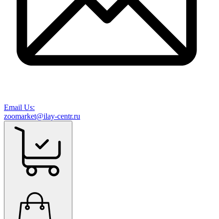
Email Us:
zoomarket@ilay-centr.ru