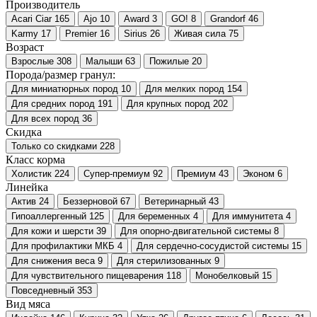
Производитель
Acari Ciar
165
Ajo
10
Award
3
GO!
8
Grandorf
46
Karmy
17
Premier
16
Sirius
26
Живая сила
75
Возраст
Взрослые
308
Малыши
63
Пожилые
20
Порода/размер гранул:
Для миниатюрных пород
10
Для мелких пород
154
Для средних пород
191
Для крупных пород
202
Для всех пород
36
Скидка
Только со cкидками
228
Класс корма
Холистик
224
Супер-премиум
92
Премиум
43
Эконом
6
Линейка
Актив
24
Беззерновой
67
Ветеринарный
43
Гипоаллергенный
125
Для беременных
4
Для иммунитета
4
Для кожи и шерсти
39
Для опорно-двигательной системы
8
Для профилактики МКБ
4
Для сердечно-сосудистой системы
15
Для снижения веса
9
Для стерилизованных
9
Для чувствительного пищеварения
118
Монобелковый
15
Повседневный
353
Вид мяса