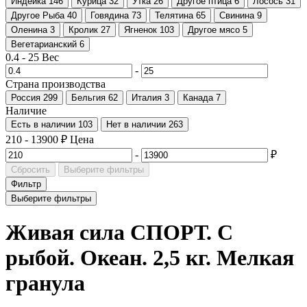
Индейка
146
Курица
32
Утка
26
Другое птица
6
Лосось
31
Другое Рыба
40
Говядина
73
Телятина
65
Свинина
9
Оленина
3
Кролик
27
Ягненок
103
Другое мясо
5
Вегетарианский
6
0.4
-
25
Вес
-
Страна производства
Россия
299
Бельгия
62
Италия
3
Канада
7
Наличие
Есть в наличии
103
Нет в наличии
263
210
-
13900
₽
Цена
-
₽
Сбросить
Выберите фильтры
Фильтр
Выберите фильтры
Живая сила СПОРТ. С
рыбой. Океан. 2,5 кг. Мелкая
гранула