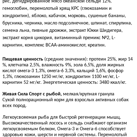
рис, дегидрированное мясо океанской сельди 12%,
гемоглобин, перемолотый хрящ КРС (глюкозамин и
хондроитин), яблоко, кабачок, морковь, сушеные бананы,
брусника, черника, масло подсолнечное, шпинат, спирулина,
семена льна, пивные дрожжи, экстракт Юкки Шидигера,
экстракт корня цикория, витаминный премикс №2, L-
карнитин, комплекс ВСАА-аминокислот, креатин.
Пищевая ценность
(средние значения): протеин 25%, жир 14
%, клетчатка 2,5%, влажность 9%, зола 6,5%, доля жирных
кислот омега-3 1,3%, омега-6 3,3%, кальций 1,6%, фосфор
1,3%, глюкозамин 1250 мг/кг, хондроитин 1100 мг/кг, L-
карнитин 52 мг/кг. Энергетическая ценность: 3480 ккал/кг.
Живая Сила Спорт с рыбой,
мелкая/крупная гранула
Сухой полнорационный корм для взрослых активных собак
всех пород.
Легкоусвояемая рыба для быстрой регенерации мышц.
Высококачественный лосось и сельдь снабжают организм
легкоусвояемым белком, Омега-3 и Омега-6 способствует
здоровью кожи, шерсти и нервной системы. Перемолотый