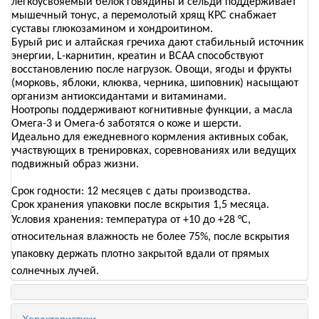
легкоусвояемый белок говядины и сельди поддерживает
мышечный тонус, а перемолотый хрящ КРС снабжает
суставы глюкозамином и хондроитином.
Бурый рис и алтайская гречиха дают стабильный источник
энергии, L-карнитин, креатин и ВСАА способствуют
восстановлению после нагрузок. Овощи, ягоды и фрукты
(морковь, яблоки, клюква, черника, шиповник) насыщают
организм антиоксидантами и витаминами.
Ноотропы поддерживают когнитивные функции, а масла
Омега-3 и Омега-6 заботятся о коже и шерсти.
Идеально для ежедневного кормления активных собак,
участвующих в тренировках, соревнованиях или ведущих
подвижный образ жизни.
Срок годности: 12 месяцев с даты производства.
Срок хранения упаковки после вскрытия 1,5 месяца.
Условия хранения: температура от +10 до +28 °C,
относительная влажность не более 75%, после вскрытия
упаковку держать плотно закрытой вдали от прямых
солнечных лучей.
Характеристики