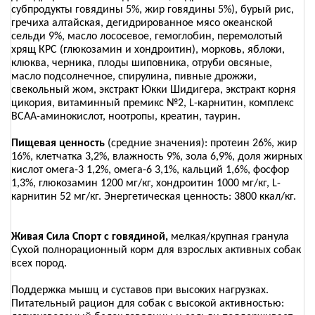
субпродукты говядины 5%, жир говядины 5%), бурый рис,
гречиха алтайская, дегидрированное мясо океанской
сельди 9%, масло лососевое, гемоглобин, перемолотый
хрящ КРС (глюкозамин и хондроитин), морковь, яблоки,
клюква, черника, плоды шиповника, отруби овсяные,
масло подсолнечное, спирулина, пивные дрожжи,
свекольный жом, экстракт Юкки Шидигера, экстракт корня
цикория, витаминный премикс №2, L-карнитин, комплекс
ВСАА-аминокислот, ноотропы, креатин, таурин.
Пищевая ценность
(средние значения): протеин 26%, жир
16%, клетчатка 3,2%, влажность 9%, зола 6,9%, доля жирных
кислот омега-3 1,2%, омега-6 3,1%, кальций 1,6%, фосфор
1,3%, глюкозамин 1200 мг/кг, хондроитин 1000 мг/кг, L-
карнитин 52 мг/кг. Энергетическая ценность: 3800 ккал/кг.
Живая Сила Спорт с говядиной,
мелкая/крупная гранула
Сухой полнорационный корм для взрослых активных собак
всех пород.
Поддержка мышц и суставов при высоких нагрузках.
Питательный рацион для собак с высокой активностью: