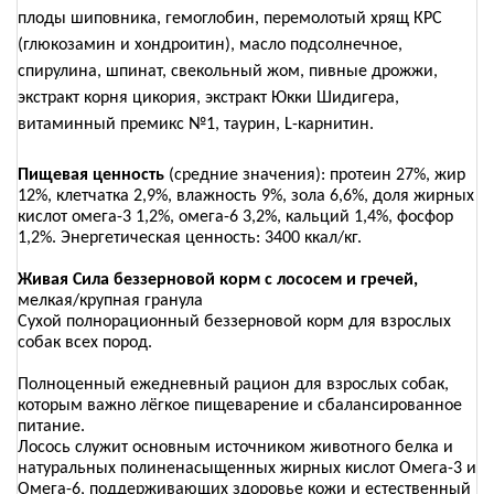
плоды шиповника, гемоглобин, перемолотый хрящ КРС
(глюкозамин и хондроитин), масло подсолнечное,
спирулина, шпинат, свекольный жом, пивные дрожжи,
экстракт корня цикория, экстракт Юкки Шидигера,
витаминный премикс №1, таурин,
L
-карнитин.
Пищевая ценность
(средние значения): протеин 27%, жир
12%, клетчатка 2,9%, влажность 9%, зола 6,6%, доля жирных
кислот омега-3 1,2%, омега-6 3,2%, кальций 1,4%, фосфор
1,2%. Энергетическая ценность: 3400 ккал/кг.
Живая Сила беззерновой корм с лососем и гречей,
мелкая/крупная гранула
Сухой полнорационный беззерновой корм для взрослых
собак всех пород.
Полноценный ежедневный рацион для взрослых собак,
которым важно лёгкое пищеварение и сбалансированное
питание.
Лосось служит основным источником животного белка и
натуральных полиненасыщенных жирных кислот Омега-3 и
Омега-6, поддерживающих здоровье кожи и естественный