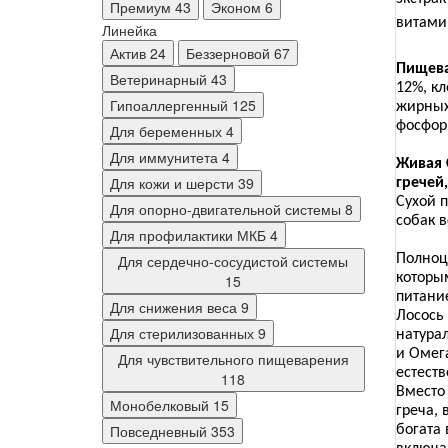
Премиум
43
Эконом
6
витами
Линейка
Актив
24
Беззерновой
67
Пищева
Ветеринарный
43
12%, кл
Гипоаллергенный
125
жирных 
фосфор 
Для беременных
4
Для иммунитета
4
Живая 
Для кожи и шерсти
39
гречей
Сухой 
Для опорно-двигательной системы
8
собак в
Для профилактики МКБ
4
Для сердечно-сосудистой системы
Полноц
которы
15
питани
Для снижения веса
9
Лосось
Для стерилизованных
9
натура
и Омег
Для чувствительного пищеварения
естест
118
Вместо
Монобелковый
15
греча,
Повседневный
353
богата