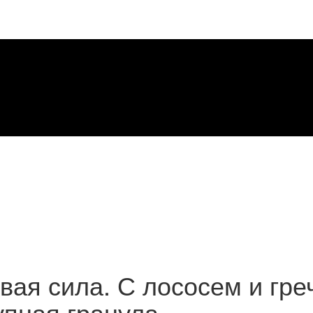
ая сила. С лососем и греч
упная гранула