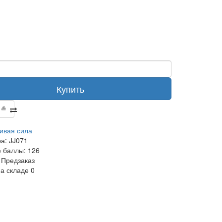
Купить
ивая сила
ра:
JJ071
 баллы:
126
Предзаказ
на складе
0