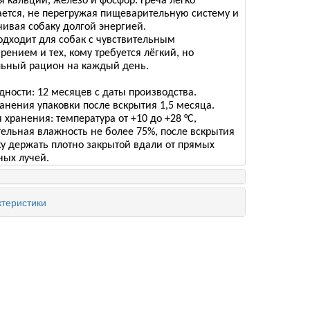
 кальций, железо и фосфор. Греча легко
ается, не перегружая пищеварительную систему и
чивая собаку долгой энергией.
одходит для собак с чувствительным
ением и тех, кому требуется лёгкий, но
льный рацион на каждый день.
дности: 12 месяцев с даты производства.
анения упаковки после вскрытия 1,5 месяца.
 хранения: температура от +10 до +28 °C,
тельная влажность не более 75%, после вскрытия
ку держать плотно закрытой вдали от прямых
ных лучей.
теристики