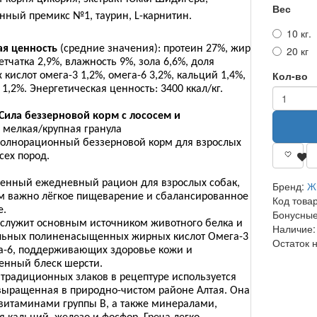
Вес
нный премикс №1, таурин,
L
-карнитин.
10 кг.
я ценность
(средние значения): протеин 27%, жир
20 кг
етчатка 2,9%, влажность 9%, зола 6,6%, доля
Кол-во
кислот омега-3 1,2%, омега-6 3,2%, кальций 1,4%,
1,2%. Энергетическая ценность: 3400 ккал/кг.
Сила беззерновой корм с лососем и
,
мелкая/крупная гранула
полнорационный беззерновой корм для взрослых
сех пород.
енный ежедневный рацион для взрослых собак,
Бренд:
Ж
м важно лёгкое пищеварение и сбалансированное
Код това
е.
Бонусные
 служит основным источником животного белка и
Наличие:
льных полиненасыщенных жирных кислот Омега-3
Остаток 
а-6, поддерживающих здоровье кожи и
венный блеск шерсти.
 традиционных злаков в рецептуре используется
 выращенная в природно-чистом районе Алтая. Она
 витаминами группы B, а также минералами,