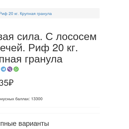
Риф 20 кг. Крупная гранула
ая сила. С лососем
речей. Риф 20 кг.
пная гранула
635₽
онусных баллах: 13300
упные варианты