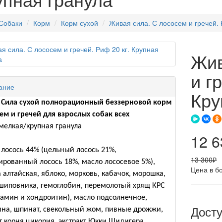
Собаки
Корм
Корм сухой
Живая сила. С лососем и гречей. 
Жив
и г
ание
Кру
 Сила сухой полнорационный беззерновой корм
ем и гречей для взрослых собак всех
мелкая/крупная гранула
12 
лосось 44% (цельный лосось 21%,
13 300₽
ированный лосось 18%, масло лососевое 5%),
Цена в б
 алтайская, яблоко, морковь, кабачок, морошка,
шиповника, гемоглобин, перемолотый хрящ КРС
замин и хондроитин), масло подсолнечное,
Дост
ина, шпинат, свекольный жом, пивные дрожжи,
т корня цикория, экстракт Юкки Шидигера,