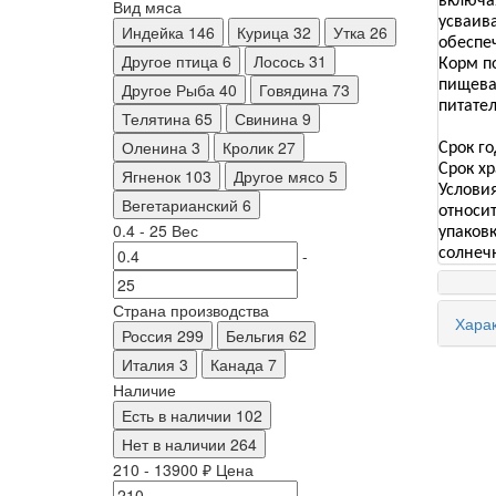
включая
Вид мяса
усваив
Индейка
146
Курица
32
Утка
26
обеспе
Другое птица
6
Лосось
31
Корм п
пищевар
Другое Рыба
40
Говядина
73
питате
Телятина
65
Свинина
9
Оленина
3
Кролик
27
Срок го
Срок хр
Ягненок
103
Другое мясо
5
Условия
Вегетарианский
6
относи
0.4
-
25
Вес
упаков
-
солнеч
Страна производства
Харак
Россия
299
Бельгия
62
Италия
3
Канада
7
Наличие
Есть в наличии
102
Нет в наличии
264
210
-
13900
₽
Цена
-