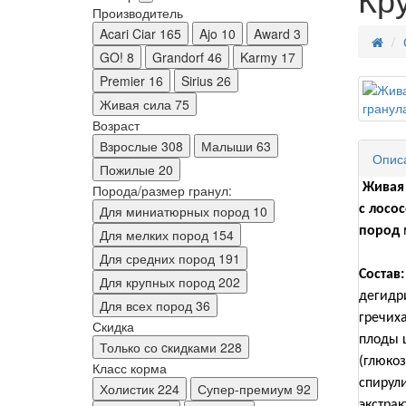
Производитель
Acari Ciar
165
Ajo
10
Award
3
GO!
8
Grandorf
46
Karmy
17
Premier
16
Sirius
26
Живая сила
75
Возраст
Взрослые
308
Малыши
63
Опис
Пожилые
20
Живая
Порода/размер гранул:
Для миниатюрных пород
10
с лосос
пород
Для мелких пород
154
Для средних пород
191
Состав:
Для крупных пород
202
дегидр
Для всех пород
36
гречиха
Скидка
плоды 
Только со cкидками
228
(глюко
Класс корма
спирул
Холистик
224
Супер-премиум
92
экстрак