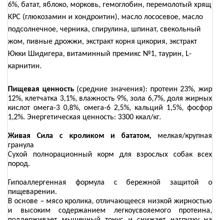
6%, батат, яблоко, морковь, гемоглобин, перемолотый хрящ
КРС (глюкозамин и хондроитин), масло лососевое, масло
подсолнечное, черника, спирулина, шпинат, свекольный
жом, пивные дрожжи, экстракт корня цикория, экстракт
Юкки Шидигера, витаминный премикс №1, таурин,
L
-
карнитин.
Пищевая ценность
(средние значения): протеин 23%, жир
12%, клетчатка 3,1%, влажность 9%, зола 6,7%, доля жирных
кислот омега-3 0,8%, омега-6 2,5%, кальций 1,5%, фосфор
1,2%. Энергетическая ценность: 3300 ккал/кг.
Живая Сила с кроликом и бататом,
мелкая/крупная
гранула
Сухой полнорационный корм для взрослых собак всех
пород.
Гипоаллергенная формула с бережной защитой о
пищеварении.
В основе – мясо кролика, отличающееся низкой жирностью
и высоким содержанием легкоусвояемого протеина,