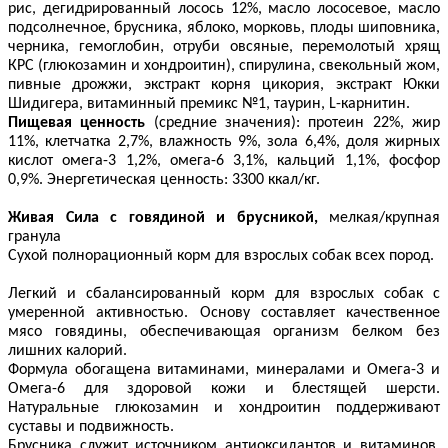
рис,
дегидрированный лосось 12%, масло лососевое, масло
подсолнечное,
брусника, яблоко, морковь, плоды шиповника,
черника, гемоглобин, отруби овсяные,
перемолотый хрящ
КРС (глюкозамин и хондроитин),
спирулина, свекольный жом,
пивные дрожжи, экстракт корня цикория, экстракт Юкки
Шидигера, витаминный премикс №1, таурин,
L
-карнитин.
Пищевая ценность
(средние значения): протеин 22%, жир
11%, клетчатка 2,7%, влажность 9%, зола 6,4%, доля жирных
кислот омега-3 1,2%, омега-6 3,1%, кальций 1,1%, фосфор
0,9%. Энергетическая ценность: 3300 ккал/кг.
Живая Сила с говядиной и брусникой,
мелкая/крупная
гранула
Сухой полнорационный корм для взрослых собак всех пород.
Легкий и сбалансированный корм для взрослых собак с
умеренной активностью. Основу составляет качественное
мясо говядины, обеспечивающая организм белком без
лишних калорий.
Формула обогащена витаминами, минералами и Омега-3 и
Омега-6 для здоровой кожи и блестящей шерсти.
Натуральные глюкозамин и хондроитин поддерживают
суставы и подвижность.
Брусника служит источником антиоксидантов и витаминов,