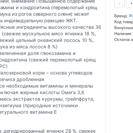
янии.
Внимание!
Повышенное содержание
замина и хондроитина (перемолотый хрящ
мука из рогов северного оленя) может
Бренд:
Ж
ть индивидуальную реакцию ЖКТ.
Код това
ясные ингредиенты высокого качества 36
Бонусные
Наличие:
 (свежее мускульное мясо ягненка 18 %,
Остаток 
вежий цельный океанский лосось 10 %,
ука из мяса лосося 8 %)
величенная доля глюкозамина и
ондроитина (свежий перемолотый хрящ
РС)
алозерновой корм – основа углеводов
речиха дробленная
се необходимые витамины и минералы
включая жирные кислоты Омега 3,6
месь экстрактов куркумы, грейпфрута,
изигиума (природные источники
атурального витамина E
:
дегидрированный ягненок 28 %, свежее