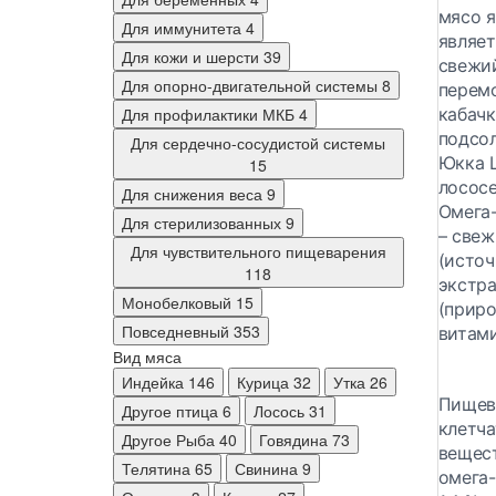
мясо я
Для иммунитета
4
являет
Для кожи и шерсти
39
свежий
Для опорно-двигательной системы
8
перемо
кабачк
Для профилактики МКБ
4
подсол
Для сердечно-сосудистой системы
Юкка Ш
15
лососе
Для снижения веса
9
Омега-
Для стерилизованных
9
– свеж
Для чувствительного пищеварения
(источ
118
экстра
Монобелковый
15
(приро
Повседневный
353
витам
Вид мяса
Индейка
146
Курица
32
Утка
26
Пищев
Другое птица
6
Лосось
31
клетча
Другое Рыба
40
Говядина
73
вещест
Телятина
65
Свинина
9
омега-