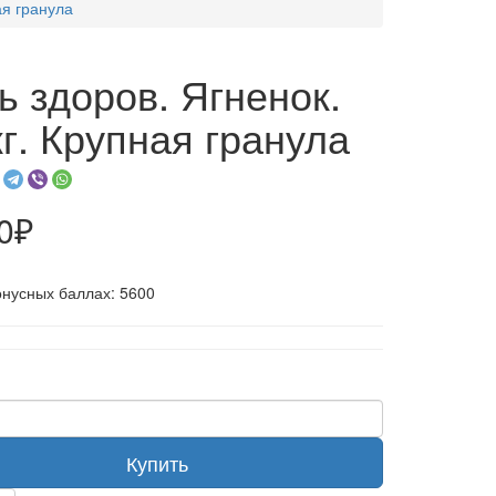
ая гранула
ь здоров. Ягненок.
кг. Крупная гранула
0₽
онусных баллах: 5600
Купить