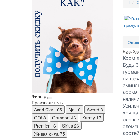
С
Опис
Будь Здо
Корм д
Будь З
гурман
пищева
аминок
корма 
Фильтр
наличи
Производитель
Усилен
Acari Ciar
165
Ajo
10
Award
3
хряща 
GO!
8
Grandorf
46
Karmy
17
оленя
Premier
16
Sirius
26
элеме
косте
Живая сила
75