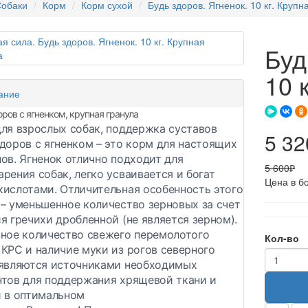
обаки
Корм
Корм сухой
Будь здоров. Ягненок. 10 кг. Крупн
Буд
10 
ание
ров с ягненком, крупная гранула
ля взрослых собак, поддержка суставов
5 32
доров с ягненком – это корм для настоящих
ов. Ягненок отлично подходит для
5 600₽
рения собак, легко усваивается и богат
Цена в б
ислотами. Отличительная особенность этого
– уменьшенное количество зерновых за счет
я гречихи дробленной (не является зерном).
ное количество свежего перемолотого
Кол-во
КРС и наличие муки из рогов северного
 являются источниками необходимых
нтов для поддержания хрящевой ткани и
й в оптимальном