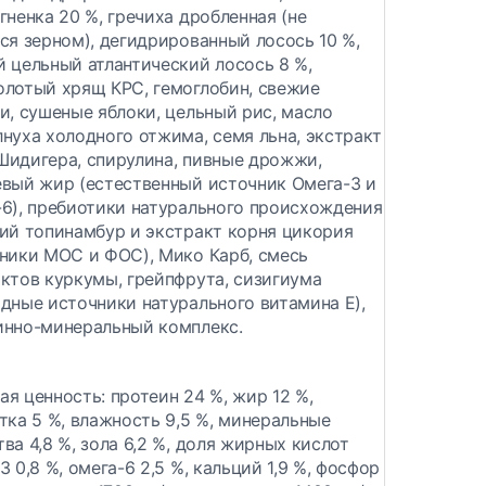
гненка 20 %, гречиха дробленная (не
ся зерном), дегидрированный лосось 10 %,
 цельный атлантический лосось 8 %,
лотый хрящ КРС, гемоглобин, свежие
и, сушеные яблоки, цельный рис, масло
нуха холодного отжима, семя льна, экстракт
идигера, спирулина, пивные дрожжи,
вый жир (естественный источник Омега-3 и
6), пребиотики натурального происхождения
ий топинамбур и экстракт корня цикория
ники МОС и ФОС), Мико Карб, смесь
ктов куркумы, грейпфрута, сизигиума
дные источники натурального витамина E),
инно-минеральный комплекс.
ая ценность:
протеин 24 %, жир 12 %,
тка 5 %, влажность 9,5 %, минеральные
ва 4,8 %, зола 6,2 %, доля жирных кислот
3 0,8 %, омега-6 2,5 %, кальций 1,9 %, фосфор