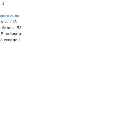
ивая сила
ра:
JJ118
 баллы:
53
В наличии
на складе
1