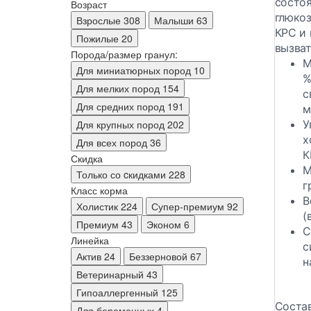
состо
Возраст
глюко
Взрослые
308
Малыши
63
КРС и 
Пожилые
20
вызва
Порода/размер гранул:
М
Для миниатюрных пород
10
%
Для мелких пород
154
с
Для средних пород
191
м
У
Для крупных пород
202
х
Для всех пород
36
К
Скидка
М
Только со cкидками
228
г
Класс корма
В
Холистик
224
Супер-премиум
92
(
Премиум
43
Эконом
6
С
Линейка
с
Актив
24
Беззерновой
67
н
Ветеринарный
43
Гипоаллергенный
125
Состав
Для беременных
4