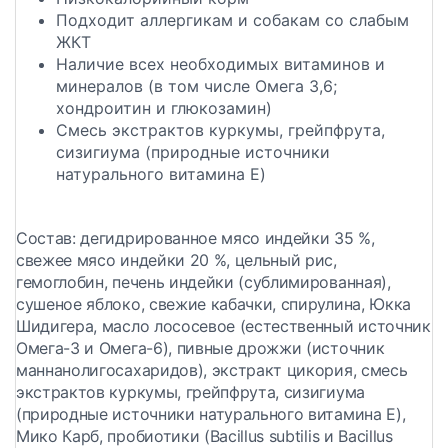
Подходит аллергикам и собакам со слабым
ЖКТ
Наличие всех необходимых витаминов и
минералов (в том числе Омега 3,6;
хондроитин и глюкозамин)
Смесь экстрактов куркумы, грейпфрута,
сизигиума (природные источники
натурального витамина E)
Состав:
дегидрированное мясо индейки 35 %,
свежее мясо индейки 20 %, цельный рис,
гемоглобин, печень индейки (сублимированная),
сушеное яблоко, свежие кабачки, спирулина, Юкка
Шидигера, масло лососевое (естественный источник
Омега-3 и Омега-6), пивные дрожжи (источник
маннанолигосахаридов), экстракт цикория, смесь
экстрактов куркумы, грейпфрута, сизигиума
(природные источники натурального витамина E),
Мико Карб, пробиотики (Bacillus subtilis и Bacillus