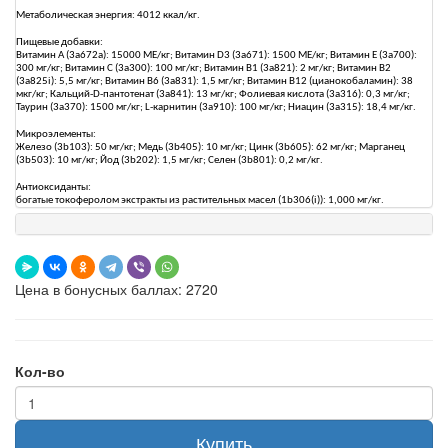
Метаболическая энергия: 4012 ккал/кг.
Пищевые добавки:
Витамин А (3a672a): 15000 МЕ/кг; Витамин D3 (3a671): 1500 МЕ/кг; Витамин Е (3a700):
300 мг/кг; Витамин C (3a300): 100 мг/кг; Витамин B1 (3a821): 2 мг/кг; Витамин B2
(3a825i): 5,5 мг/кг; Витамин B6 (3a831): 1,5 мг/кг; Витамин B12 (цианокобаламин): 38
мкг/кг; Кальций-D-пантотенат (3a841): 13 мг/кг; Фолиевая кислота (3a316): 0,3 мг/кг;
Таурин (3a370): 1500 мг/кг; L-карнитин (3a910): 100 мг/кг; Ниацин (3a315): 18,4 мг/кг.
Микроэлементы:
Железо (3b103): 50 мг/кг; Медь (3b405): 10 мг/кг; Цинк (3b605): 62 мг/кг; Марганец
(3b503): 10 мг/кг; Йод (3b202): 1,5 мг/кг; Селен (3b801): 0,2 мг/кг.
Антиоксиданты:
богатые токоферолом экстракты из растительных масел (1b306(i)): 1,000 мг/кг.
Цена в бонусных баллах: 2720
Кол-во
Купить