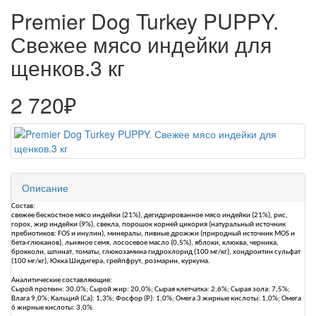
Premier Dog Turkey PUPPY.
Свежее мясо индейки для
щенков.3 кг
2 720₽
Описание
Состав:
свежее бескостное мясо индейки (21%), дегидрированное мясо индейки (21%), рис,
горох, жир индейки (9%), свекла, порошок корней цикория (натуральный источник
пребиотиков: FOS и инулин), минералы, пивные дрожжи (природный источник MOS и
бета-глюканов), льняное семя, лососевое масло (0,5%), яблоки, клюква, черника,
брокколи, шпинат, томаты, глюкозамина гидрохлорид (100 мг/кг), хондроитин сульфат
(100 мг/кг), Юкка Шидигера, грейпфрут, розмарин, куркума.
Аналитические составляющие:
Сырой протеин: 30,0%; Сырой жир: 20,0%; Сырая клетчатка: 2,6%; Сырая зола: 7,5%;
Влага 9,0%; Кальций (Ca): 1,3%; Фосфор (P): 1,0%; Омега 3 жирные кислоты: 1,0%; Омега
6 жирные кислоты: 3,0%.