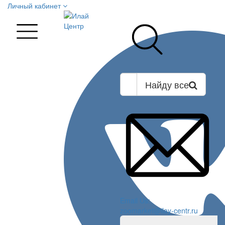
Личный кабинет
Найду все
Email Us:
zoomarket@ilay-centr.ru