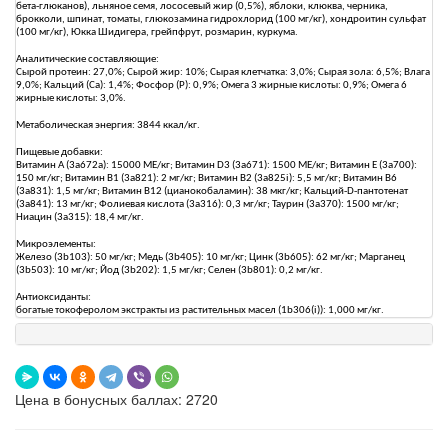
бета-глюканов), льняное семя, лососевый жир (0,5%), яблоки, клюква, черника,
брокколи, шпинат, томаты, глюкозамина гидрохлорид (100 мг/кг), хондроитин сульфат
(100 мг/кг), Юкка Шидигера, грейпфрут, розмарин, куркума.
Аналитические составляющие:
Сырой протеин: 27,0%; Сырой жир: 10%; Сырая клетчатка: 3,0%; Сырая зола: 6,5%; Влага
9,0%; Кальций (Ca): 1,4%; Фосфор (P): 0,9%; Омега 3 жирные кислоты: 0,9%; Омега 6
жирные кислоты: 3,0%.
Метаболическая энергия: 3844 ккал/кг.
Пищевые добавки:
Витамин А (3a672a): 15000 МЕ/кг; Витамин D3 (3a671): 1500 МЕ/кг; Витамин Е (3a700):
150 мг/кг; Витамин B1 (3a821): 2 мг/кг; Витамин B2 (3a825i): 5,5 мг/кг; Витамин B6
(3a831): 1,5 мг/кг; Витамин B12 (цианокобаламин): 38 мкг/кг; Кальций-D-пантотенат
(3a841): 13 мг/кг; Фолиевая кислота (3a316): 0,3 мг/кг; Таурин (3a370): 1500 мг/кг;
Ниацин (3a315): 18,4 мг/кг.
Микроэлементы:
Железо (3b103): 50 мг/кг; Медь (3b405): 10 мг/кг; Цинк (3b605): 62 мг/кг; Марганец
(3b503): 10 мг/кг; Йод (3b202): 1,5 мг/кг; Селен (3b801): 0,2 мг/кг.
Антиоксиданты:
богатые токоферолом экстракты из растительных масел (1b306(i)): 1,000 мг/кг.
Цена в бонусных баллах: 2720