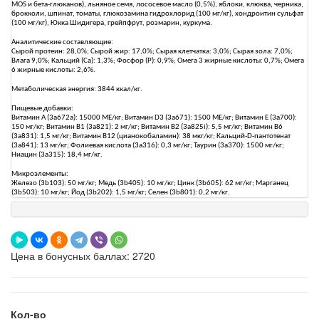
MOS и бета-глюканов), льняное семя, лососевое масло (0,5%), яблоки, клюква, черника,
брокколи, шпинат, томаты, глюкозамина гидрохлорид (100 мг/кг), хондроитин сульфат
(100 мг/кг), Юкка Шидигера, грейпфрут, розмарин, куркума.
Аналитические составляющие:
Сырой протеин: 28,0%; Сырой жир: 17,0%; Сырая клетчатка: 3,0%; Сырая зола: 7,0%;
Влага 9,0%; Кальций (Ca): 1,3%; Фосфор (P): 0,9%; Омега 3 жирные кислоты: 0,7%; Омега
6 жирные кислоты: 2,6%.
Метаболическая энергия: 3844 ккал/кг.
Пищевые добавки:
Витамин А (3a672a): 15000 МЕ/кг; Витамин D3 (3a671): 1500 МЕ/кг; Витамин Е (3a700):
150 мг/кг; Витамин B1 (3a821): 2 мг/кг; Витамин B2 (3a825i): 5,5 мг/кг; Витамин B6
(3a831): 1,5 мг/кг; Витамин B12 (цианокобаламин): 38 мкг/кг; Кальций-D-пантотенат
(3a841): 13 мг/кг; Фолиевая кислота (3a316): 0,3 мг/кг; Таурин (3a370): 1500 мг/кг;
Ниацин (3a315): 18,4 мг/кг.
Микроэлементы:
Железо (3b103): 50 мг/кг; Медь (3b405): 10 мг/кг; Цинк (3b605): 62 мг/кг; Марганец
(3b503): 10 мг/кг; Йод (3b202): 1,5 мг/кг; Селен (3b801): 0,2 мг/кг.
Цена в бонусных баллах: 2720
Кол-во