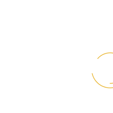
ПРОИЗВЕДЕНО В БЕЛЬГИИ
Цена в бонусных баллах: 4100
Кол-во
КУПИТЬ
БРЕНД:
КОД ТОВАРА:
Grandorf
GDF008
БОНУСНЫЕ БАЛЛЫ:
НАЛИЧИЕ:
41
Предзаказ
ОСТАТОК НА СКЛАДЕ