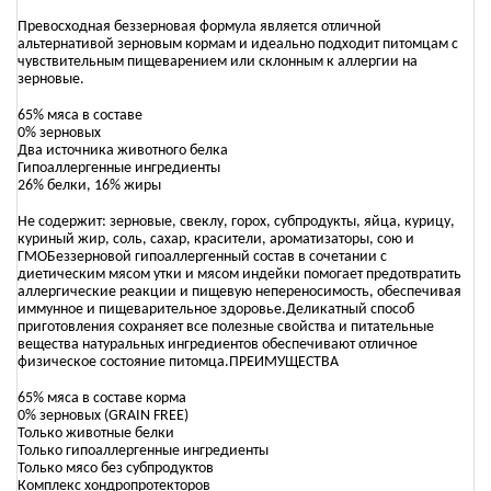
Превосходная беззерновая формула является отличной
альтернативой зерновым кормам и идеально подходит питомцам с
чувствительным пищеварением или склонным к аллергии на
зерновые.
65% мяса в составе
0% зерновых
Два источника животного белка
Гипоаллергенные ингредиенты
26% белки, 16% жиры
Не содержит: зерновые, свеклу, горох, субпродукты, яйца, курицу,
куриный жир, соль, сахар, красители, ароматизаторы, сою и
ГМОБеззерновой гипоаллергенный состав в сочетании с
диетическим мясом утки и мясом индейки помогает предотвратить
аллергические реакции и пищевую непереносимость, обеспечивая
иммунное и пищеварительное здоровье.Деликатный способ
приготовления сохраняет все полезные свойства и питательные
вещества натуральных ингредиентов обеспечивают отличное
физическое состояние питомца.ПРЕИМУЩЕСТВА
65% мяса в составе корма
0% зерновых (GRAIN FREE)
Только животные белки
Только гипоаллергенные ингредиенты
Только мясо без субпродуктов
Комплекс хондропротекторов