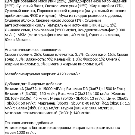
Дегидрированное мясо утки (22%), Дегидрированное мясо индейки
(22%), Сушеный батат, Свежее мясо утки (12%), Жир индейки (7%),
Сушеный шпинат, Порошок корней цикория (натуральный источник
пребиотиков: ФОС и инулин), Мука из плодов рожкового дерева,
Сушеное яблоко, Свежее масло лосося (1%), Сушеный
антарктический криль (натуральный источник ЭПК и ДГК, 1%),
Льняное семя, Глюкозамин (1500 мг/кг), Хондроитин сульфат (1000
мг/кг), MSM (метилсульфонилметан, 40 мг/кг), Сушеная клюква,
Юкка Мохаве.
Аналитические составляющие:
Сырой протеин: 26%; Сырая клетчатка: 3,5%; Сырой жир: 16%; Сырая
зола: 7,5%; Влажность: 9%; Кальций: 1,3%; Фосфор: 1%; Омега 6
жирные кислоты: 2,5%; Омега 3 жирные кислоты: 0,4%.
Метаболизируемая энергия: 4120 ккал/кг.
Добавки/кг: Пищевые добавки:
Витамин А (3а672а): 15000 МЕ/кг; Витамин D3 (3а671): 1500 МЕ/кг;
Витамин Е (3а700): 150 мг/кг; Витамин С (3а312): 100 мг/кг; Железо
(3b103 - 3b106): 45 мг/кг; Медь (3b405 - 3b406): 13 мг/кг; Цинк (3b605
- 3b606): 50 мг/кг; Марганец (3b503 - 3b504): 40 мг/кг; Йод (3b201): 1,5
мг/кг; Селен (3b801): 0,2 мг/кг; Таурин (3a370): 1000 мг/кг; DL-
метионин технически чистый (3c301): 140 мг/кг.
Технологические добавки:
Антиоксидант: богатые токоферолом экстракты из растительных
масел 1000 мг/кг.