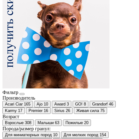
Фильтр
Производитель
Acari Ciar
165
Ajo
10
Award
3
GO!
8
Grandorf
46
Karmy
17
Premier
16
Sirius
26
Живая сила
75
Возраст
Взрослые
308
Малыши
63
Пожилые
20
Порода/размер гранул:
Для миниатюрных пород
10
Для мелких пород
154