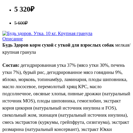
5 320₽
5 600₽
Описание
Будь Здоров корм сухой с уткой для взрослых собак
мелкая/
крупная гранула
Состав:
дегидрированная утка 37% (мясо утки 30%, печень
утки 7%), бурый рис, дегидрированное мясо говядины 9%,
яблоко, морковь, топинамбур, ламинария, плоды шиповника,
масло лососевое, перемолотый хрящ КРС, масло
подсолнечное, овсяные хлопья, пивные дрожжи (натуральный
источник
MOS
), плоды шиповника, гемоглобин, экстракт
корня цикория (натуральный источник инулина и
FOS
),
свекольный жом, эхинацея (натуральный источник инулина),
смесь экстрактов (куркумы, грейпфрута, сизигиума), экстракт
розмарина (натуральный консервант), экстракт Юкки