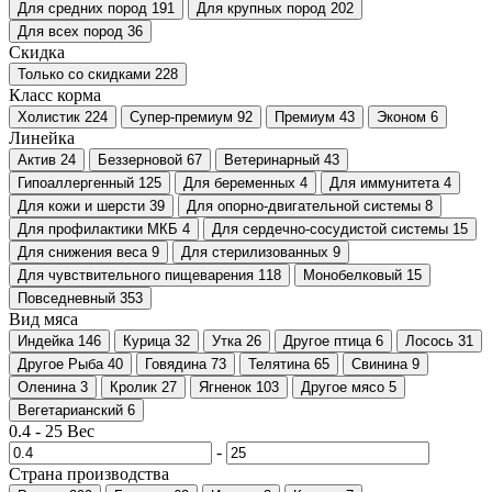
Для средних пород
191
Для крупных пород
202
Для всех пород
36
Скидка
Только со cкидками
228
Класс корма
Холистик
224
Супер-премиум
92
Премиум
43
Эконом
6
Линейка
Актив
24
Беззерновой
67
Ветеринарный
43
Гипоаллергенный
125
Для беременных
4
Для иммунитета
4
Для кожи и шерсти
39
Для опорно-двигательной системы
8
Для профилактики МКБ
4
Для сердечно-сосудистой системы
15
Для снижения веса
9
Для стерилизованных
9
Для чувствительного пищеварения
118
Монобелковый
15
Повседневный
353
Вид мяса
Индейка
146
Курица
32
Утка
26
Другое птица
6
Лосось
31
Другое Рыба
40
Говядина
73
Телятина
65
Свинина
9
Оленина
3
Кролик
27
Ягненок
103
Другое мясо
5
Вегетарианский
6
0.4
-
25
Вес
-
Страна производства