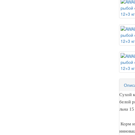
Опис
Сухой 
белой р
льна 15 
Корм из
иннова