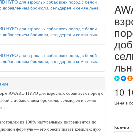
AW
взр
пор
доб
сел
льн
ание
10 
корм AWARD HYPO для взрослых собак всех пород с
ыбой с добавлением брокколи, сельдерея и семян
Цена в б
кг.
готовлен из 100% натуральных ингредиентов по
Кол-во
ционной формуле — это обеспечивает комплексную