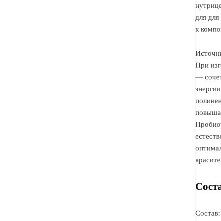
нутрице
для для
к компо
Источни
При изг
— сочет
энергии
полине
повышаю
Пробиот
естеств
оптимал
красите
Сост
Состав: