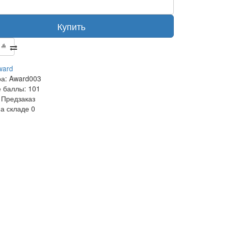
Купить
ward
ра:
Award003
 баллы:
101
Предзаказ
на складе
0