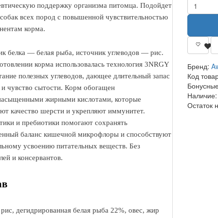
втическую поддержку организма питомца. Подойдет
 собак всех пород с повышенной чувствительностью
нентам корма.
к белка — белая рыба, источник углеводов — рис.
отовлении корма использовалась технология 3NRGY
Бренд:
A
Код това
ание полезных углеводов, дающее длительный запас
Бонусные
 и чувство сытости. Корм обогащен
Наличие:
насыщенными жирными кислотами, которые
Остаток 
т качество шерсти и укрепляют иммунитет.
ики и пребиотики помогают сохранять
енный баланс кишечной микрофлоры и способствуют
ьному усвоению питательных веществ. Без
лей и консервантов.
ав
 рис, дегидрированная белая рыба 22%, овес, жир