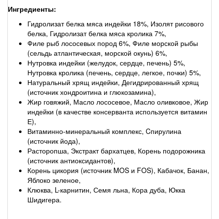
Ингредиенты:
Гидролизат белка мяса индейки 18%, Изолят рисового
белка, Гидролизат белка мяса кролика 7%,
Филе рыб лососевых пород 6%, Филе морской рыбы
(сельдь атлантическая, морской окунь) 6%,
Нутровка индейки (желудок, сердце, печень) 5%,
Нутровка кролика (печень, сердце, легкое, почки) 5%,
Натуральный хрящ индейки, Дегидрированный хрящ
(источник хондроитина и глюкозамина),
Жир говяжий, Масло лососевое, Масло оливковое, Жир
индейки (в качестве консерванта используется витамин
Е),
Витаминно-минеральный комплекс, Cпирулина
(источник йода),
Расторопша, Экстракт бархатцев, Корень подорожника
(источник антиоксидантов),
Корень цикория (источник MOS и FOS), Кабачок, Банан,
Яблоко зеленое,
Клюква, L-карнитин, Семя льна, Кора дуба, Юкка
Шидигера.