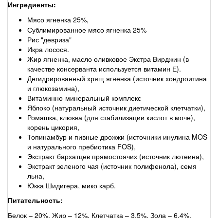
Ингредиенты:
Мясо ягненка 25%,
Сублимированное мясо ягненка 25%
Рис "девриза"
Икра лосося.
Жир ягненка, масло оливковое Экстра Вирджин (в
качестве консерванта используется витамин Е).
Дегидрированный хрящ ягненка (источник хондроитина
и глюкозамина),
Витаминно-минеральный комплекс
Яблоко (натуральный источник диетической клетчатки),
Ромашка, клюква (для стабилизации кислот в моче),
корень цикория,
Топинамбур и пивные дрожжи (источники инулина MOS
и натурального пребиотика FOS),
Экстракт бархатцев прямостоячих (источник лютеина),
Экстракт зеленого чая (источник полифенола), семя
льна,
Юкка Шидигера, мико карб.
Питательность:
Белок – 20%, Жир – 12%, Клетчатка – 3,5%, Зола – 6,4%,