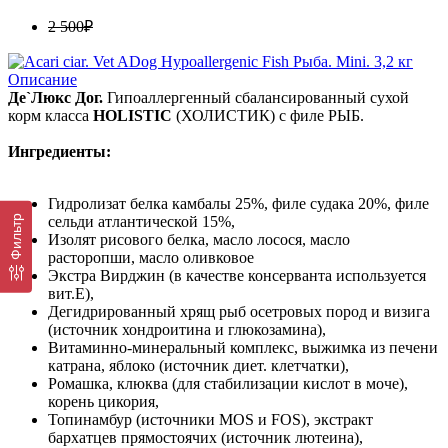
2 500₽
Описание
Де`Люкс Дог.
Гипоаллергенный сбалансированный сухой
корм класса
HOLISTIC
(ХОЛИСТИК) с филе РЫБ.
Ингредиенты:
Гидролизат белка камбалы 25%, филе судака 20%, филе
Фильтр
сельди атлантической 15%,
Изолят рисового белка, масло лосося, масло
расторопши, масло оливковое
Экстра Вирджин (в качестве консерванта используется
вит.Е),
Дегидрированный хрящ рыб осетровых пород и визига
(источник хондроитина и глюкозамина),
Витаминно-минеральный комплекс, выжимка из печени
катрана, яблоко (источник диет. клетчатки),
Ромашка, клюква (для стабилизации кислот в моче),
корень цикория,
Топинамбур (источники MOS и FOS), экстракт
бархатцев прямостоячих (источник лютеина),