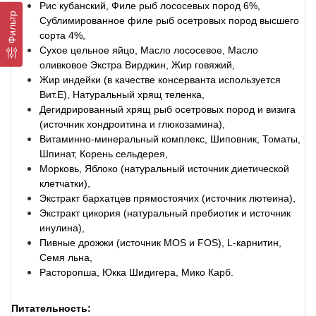
Рис кубанский, Филе рыб лососевых пород 6%,
Фильтр
Сублимированное филе рыб осетровых пород высшего
сорта 4%,
Сухое цельное яйцо, Масло лососевое, Масло
оливковое Экстра Вирджин, Жир говяжий,
Жир индейки (в качестве консерванта используется
Вит.E), Натуральный хрящ теленка,
Дегидрированный хрящ рыб осетровых пород и визига
(источник хондроитина и глюкозамина),
Витаминно-минеральный комплекс, Шиповник, Томаты,
Шпинат, Корень сельдерея,
Морковь, Яблоко (натуральный источник диетической
клетчатки),
Экстракт бархатцев прямостоячих (источник лютеина),
Экстракт цикория (натуральный пребиотик и источник
инулина),
Пивные дрожжи (источник MOS и FOS), L-карнитин,
Семя льна,
Расторопша, Юкка Шидигера, Мико Карб.
Питательность: