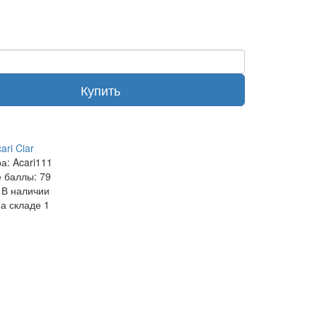
Купить
ari Ciar
ра:
Acari111
 баллы:
79
В наличии
на складе
1