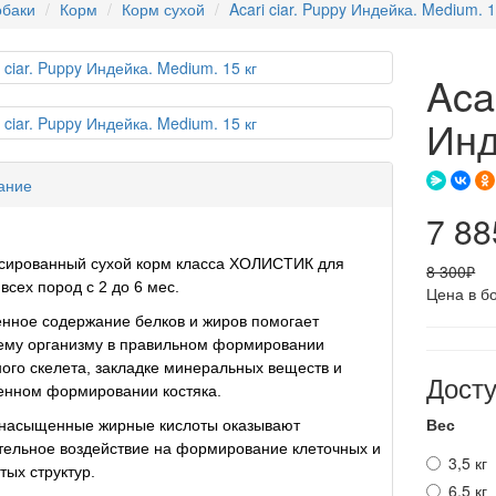
баки
Корм
Корм сухой
Acari ciar. Puppy Индейка. Medium. 1
Aca
Инд
ание
7 88
сированный сухой корм класса ХОЛИСТИК для
8 300₽
всех пород с 2 до 6 мес.
Цена в б
нное содержание белков и жиров помогает
ему организму в правильном формировании
го скелета, закладке минеральных веществ и
Дост
енном формировании костяка.
Вес
насыщенные жирные кислоты оказывают
ельное воздействие на формирование клеточных и
3,5 кг
тых структур.
6,5 кг