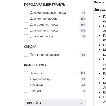
Легкоус
ПОРОДА/РАЗМЕР ГРАНУЛ:
Ингред
Для миниатюрных пород
10
Г
Для мелких пород
154
б
Для средних пород
191
Г
Для крупных пород
л
202
Г
Для всех пород
36
6
С
СКИДКА
М
к
Только со cкидками
228
Н
Д
КЛАСС КОРМА
(
Холистик
К
224
к
Супер-премиум
92
К
Премиум
43
А
Эконом
6
Ш
Э
Э
ЛИНЕЙКА