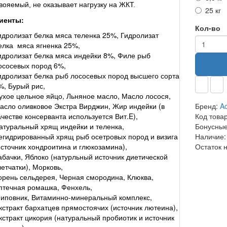
вояемый, не оказывает нагрузку на ЖКТ.
25 кг
иенты:
Кол-во
идролизат белка мяса теленка 25%, Гидролизат
елка мяса ягненка 25%,
идролизат белка мяса индейки 8%, Филе рыб
ососевых пород 6%,
идролизат белка рыб лососевых пород высшего сорта
%, Бурый рис,
ухое цельное яйцо, Льняное масло, Масло лосося,
асло оливковое Экстра Вирджин, Жир индейки (в
Бренд:
Ac
ачестве консерванта используется Вит.E),
Код това
атуральный хрящ индейки и теленка,
Бонусные
егидрированный хрящ рыб осетровых пород и визига
Наличие:
источник хондроитина и глюкозамина),
Остаток 
абачки, Яблоко (натурльный источник диетической
летчатки), Морковь,
орень сельдерея, Черная смородина, Клюква,
птечная ромашка, Фенхель,
иповник, Витаминно-минеральный комплекс,
кстракт бархатцев прямостоячих (источник лютеина),
кстракт цикория (натуральный пробиотик и источник