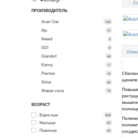
Со
ПРОИЗВОДИТЕЛЬ
Acari Ciar
165
Ajo
10
Award
3
GO!
8
Опис
Grandorf
46
Karmy
17
Premier
16
Сбалан
щенков 
Sirius
26
Повыше
Живая сила
75
растущ
мышечно
ВОЗРАСТ
полноц
Взрослые
308
Полине
Малыши
63
положит
Пожилые
20
сосудис