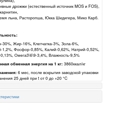
нулина),
ивные дрожжи (естественный источник MOS и FOS),
-карнитин,
емя льна, Расторопша, Юкка Шидигера, Мико Карб.
льность:
-30%, Жир-16%, Клетчатка-3%, Зола-6%,
-1,2%, Фосфор-0,85%, Калий-0,62%, Натрий-0,52%,
0,13%, Омега3\6\9-3,4%, Влажность-9,5%
ная обменная энергия на 1 кг:
3860ккал/кг
ранения:
6 мес, после вскрытия заводской упаковки
анения 25 дней при t от 0 до +20 °C
теристики