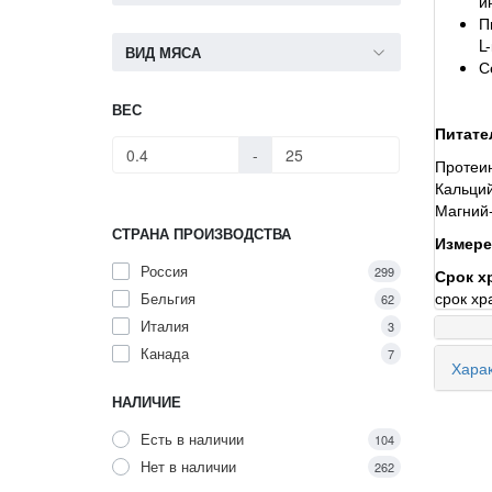
и
П
L
ВИД МЯСА
С
ВЕС
Питате
-
Протеин
Кальций
Магний-
СТРАНА ПРОИЗВОДСТВА
Измерен
Россия
299
Срок х
срок хр
Бельгия
62
Италия
3
Канада
7
Харак
НАЛИЧИЕ
Есть в наличии
104
Нет в наличии
262