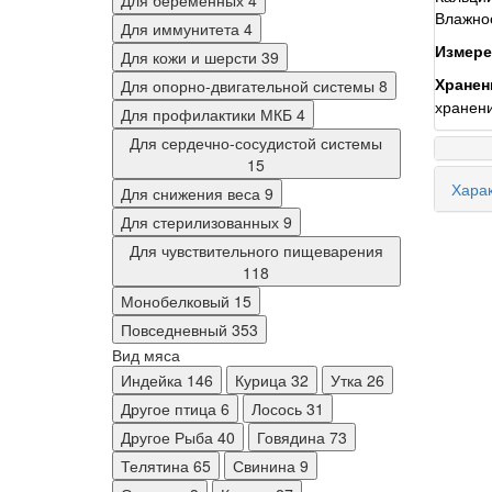
Для беременных
4
Влажно
Для иммунитета
4
Измерен
Для кожи и шерсти
39
Хранен
Для опорно-двигательной системы
8
хранени
Для профилактики МКБ
4
Для сердечно-сосудистой системы
15
Харак
Для снижения веса
9
Для стерилизованных
9
Для чувствительного пищеварения
118
Монобелковый
15
Повседневный
353
Вид мяса
Индейка
146
Курица
32
Утка
26
Другое птица
6
Лосось
31
Другое Рыба
40
Говядина
73
Телятина
65
Свинина
9