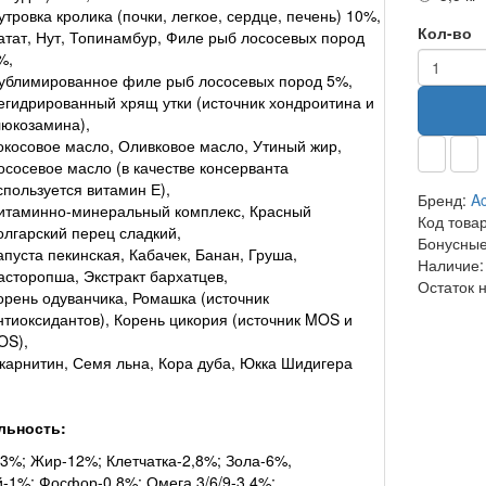
утровка кролика (почки, легкое, сердце, печень) 10%,
Кол-во
атат, Нут, Топинамбур, Филе рыб лососевых пород
%,
ублимированное филе рыб лососевых пород 5%,
егидрированный хрящ утки (источник хондроитина и
люкозамина),
окосовое масло, Оливковое масло, Утиный жир,
ососевое масло (в качестве консерванта
спользуется витамин Е),
Бренд:
Ac
итаминно-минеральный комплекс, Красный
Код това
олгарский перец сладкий,
Бонусные
апуста пекинская, Кабачек, Банан, Груша,
Наличие:
асторопша, Экстракт бархатцев,
Остаток 
орень одуванчика, Ромашка (источник
нтиоксидантов), Корень цикория (источник MOS и
OS),
-карнитин, Семя льна, Кора дуба, Юкка Шидигера
льность:
3%; Жир-12%; Клетчатка-2,8%; Зола-6%,
-1%; Фосфор-0,8%; Омега 3/6/9-3,4%;