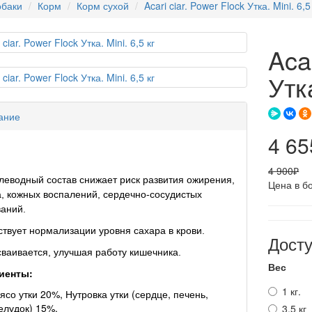
баки
Корм
Корм сухой
Acari ciar. Power Flock Утка. Mini. 6,5
Aca
Утка
ание
4 65
4 900₽
леводный состав снижает риск развития ожирения,
Цена в б
, кожных воспалений, сердечно-сосудистых
аний.
твует нормализации уровня сахара в крови.
Дост
сваивается, улучшая работу кишечника.
Вес
иенты:
1 кг.
ясо утки 20%, Нутровка утки (сердце, печень,
елудок) 15%,
3,5 кг