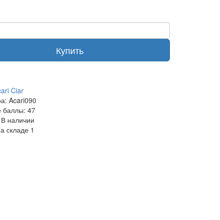
Купить
ari Ciar
ра:
Acari090
 баллы:
47
В наличии
на складе
1