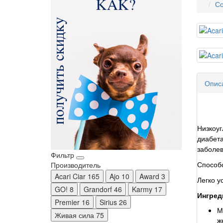
Со
Опис
Низкоуг
диабета
заболев
Фильтр
Производитель
Способс
Acari Ciar
165
Ajo
10
Award
3
Легко у
GO!
8
Grandorf
46
Karmy
17
Ингред
Premier
16
Sirius
26
М
Живая сила
75
ж