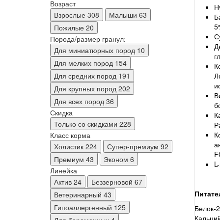
Возраст
Н
Взрослые
308
Малыши
63
Б
5
Пожилые
20
С
Порода/размер гранул:
Д
Для миниатюрных пород
10
г
Для мелких пород
154
К
Л
Для средних пород
191
и
Для крупных пород
202
В
Для всех пород
36
б
Скидка
К
Только со cкидками
228
Р
К
Класс корма
а
Холистик
224
Супер-премиум
92
F
Премиум
43
Эконом
6
L
Линейка
Актив
24
Беззерновой
67
Питате
Ветеринарный
43
Гипоаллергенный
125
Белок-2
Кальций