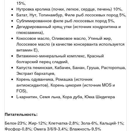
15%,
Нутровка кролика (почки, легкое, сердце, печень) 10%,
Батат, Нут, Топинамбур, Филе рыб лососевых пород 5%,
Сублимированное филе рыб лососевых пород 5%,
Дегидрированный хрящ утки (источник хондроитина и
глюкозамина),
Кокосовое масло, Оливковое масло, Утиный жир,
Лососевое масло (в качестве консерванта используется
витамин Е),
Витаминно-минеральный комплекс, Красный
болгарский перец сладкий,
Капуста пекинская, Кабачек, Банан, Груша, Расторопша,
Экстракт бархатцев,
Корень одуванчика, Ромашка (источник
антиоксидантов), Корень цикория (источник MOS и
FOS),
L-карнитин, Семя льна, Кора дуба, Юкка Шидигера
Питательность:
Белок-23%; Жир-12%; Клетчатка-2,8%; Зола-6%, Кальций-1%;
Фосфор-0,8%; Омега 3/6/9-3,4%; Влажность-9,5%