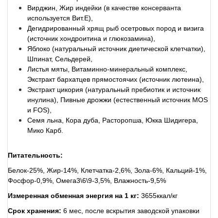
Вирджин, Жир индейки (в качестве консерванта
используется Вит.E),
Дегидрированный хрящ рыб осетровых пород и визига
(источник хондроитина и глюкозамина),
Яблоко (натуральный источник диетической клетчатки),
Шпинат, Сельдерей,
Листья мяты, Витаминно-минеральный комплекс,
Экстракт бархатцев прямостоячих (источник лютеина),
Экстракт цикория (натуральный пребиотик и источник
инулина), Пивные дрожжи (естественный источник MOS
и FOS),
Семя льна, Кора дуба, Расторопша, Юкка Шидигера,
Мико Карб.
Питательность:
Белок-25%, Жир-14%, Клетчатка-2,6%, Зола-6%, Кальций-1%,
Фосфор-0,9%, Омега3\6\9-3,5%, Влажность-9,5%
Измеренная обменная энергия на 1 кг:
3655ккал/кг
Срок хранения:
6 мес, после вскрытия заводской упаковки