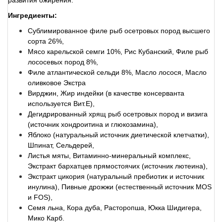
развития ожирения.
Ингредиенты:
Сублимированное филе рыб осетровых пород высшего
сорта 26%,
Мясо карельской семги 10%, Рис Кубанский, Филе рыб
лососевых пород 8%,
Филе атлантической сельди 8%, Масло лосося, Масло
оливковое Экстра
Вирджин, Жир индейки (в качестве консерванта
используется Вит.E),
Дегидрированный хрящ рыб осетровых пород и визига
(источник хондроитина и глюкозамина),
Яблоко (натуральный источник диетической клетчатки),
Шпинат, Сельдерей,
Листья мяты, Витаминно-минеральный комплекс,
Экстракт бархатцев прямостоячих (источник лютеина),
Экстракт цикория (натуральный пребиотик и источник
инулина), Пивные дрожжи (естественный источник MOS
и FOS),
Семя льна, Кора дуба, Расторопша, Юкка Шидигера,
Мико Карб.