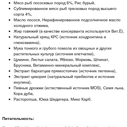
Мясо рыб лососевых пород 6%, Рис бурый,
Сублимированное мясо рыб тресковых пород высшего
сорта 4%,
Масло лосося, Нерафинированное подсолнечное масло
холодного отжима,
Жир говяжий (в качестве консерванта используется Вит.E),
Натуральный хрящ КРС (источник хондроитина и
глюкозамина),
Мука тонкого и грубого помола из овощных и других
растительных культур (источник клетчатки),
Цуккини, Листья салата, Яблоко, Морковь, Шпинат,
Брусника, Витаминно-минеральный комплекс,
Экстракт бархатцев прямостоячих (источник лютеина),
Экстракт цикория (натуральный пребиотик и источник
инулина),
Пивные дрожжи (естественный источник MOS), Семя льна,
Кора дуба,
Расторопша, Юкка Шидигера, Мико Карб.
Питательность: