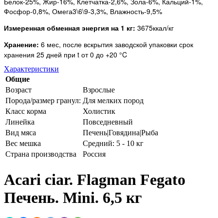
Белок-25%, Жир-16%, Клетчатка-2,6%, Зола-6%, Кальций-1%,
Фосфор-0,8%, Омега3\6\9-3,3%, Влажность-9,5%
Измеренная обменная энергия на 1 кг:
3675ккал/кг
Хранение:
6 мес, после вскрытия заводской упаковки срок
хранения 25 дней при t от 0 до +20 °C
Характеристики
Общие
Возраст
Взрослые
Порода/размер гранул:
Для мелких пород
Класс корма
Холистик
Линейка
Повседневный
Вид мяса
Печень|Говядина|Рыба
Вес мешка
Средний: 5 - 10 кг
Страна производства
Россия
Acari ciar. Flagman Fegato
Печень. Mini. 6,5 кг