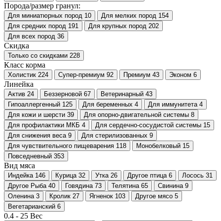
Порода/размер гранул:
Для миниатюрных пород
10
Для мелких пород
154
Для средних пород
191
Для крупных пород
202
Для всех пород
36
Скидка
Только со cкидками
228
Класс корма
Холистик
224
Супер-премиум
92
Премиум
43
Эконом
6
Линейка
Актив
24
Беззерновой
67
Ветеринарный
43
Гипоаллергенный
125
Для беременных
4
Для иммунитета
4
Для кожи и шерсти
39
Для опорно-двигательной системы
8
Для профилактики МКБ
4
Для сердечно-сосудистой системы
15
Для снижения веса
9
Для стерилизованных
9
Для чувствительного пищеварения
118
Монобелковый
15
Повседневный
353
Вид мяса
Индейка
146
Курица
32
Утка
26
Другое птица
6
Лосось
31
Другое Рыба
40
Говядина
73
Телятина
65
Свинина
9
Оленина
3
Кролик
27
Ягненок
103
Другое мясо
5
Вегетарианский
6
0.4
-
25
Вес