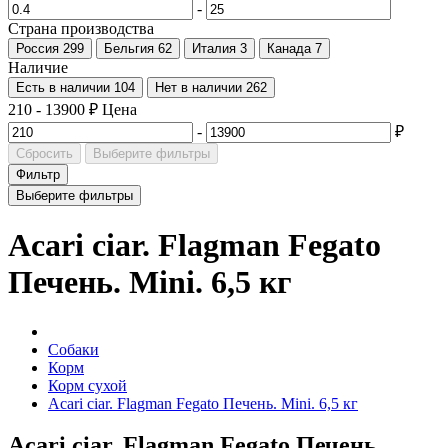
-
Страна производства
Россия
299
Бельгия
62
Италия
3
Канада
7
Наличие
Есть в наличии
104
Нет в наличии
262
210
-
13900
₽
Цена
-
₽
Сбросить
Выберите фильтры
Фильтр
Выберите фильтры
Acari ciar. Flagman Fegato
Печень. Mini. 6,5 кг
Собаки
Корм
Корм сухой
Acari ciar. Flagman Fegato Печень. Mini. 6,5 кг
Acari ciar. Flagman Fegato Печень.