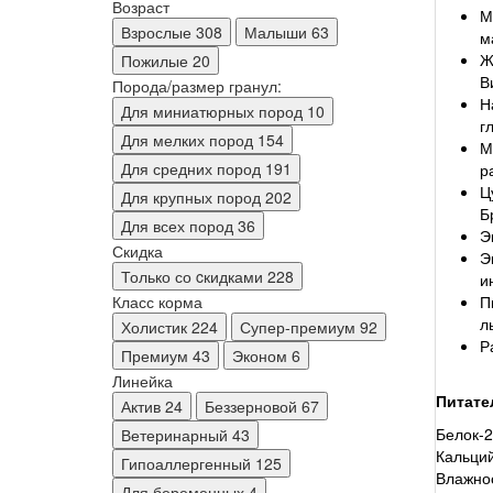
Возраст
М
Взрослые
308
Малыши
63
м
Ж
Пожилые
20
В
Порода/размер гранул:
Н
Для миниатюрных пород
10
г
Для мелких пород
154
М
Для средних пород
191
р
Ц
Для крупных пород
202
Б
Для всех пород
36
Э
Скидка
Э
Только со cкидками
228
и
П
Класс корма
л
Холистик
224
Супер-премиум
92
Р
Премиум
43
Эконом
6
Линейка
Питате
Актив
24
Беззерновой
67
Белок-2
Ветеринарный
43
Кальций
Гипоаллергенный
125
Влажно
Для беременных
4