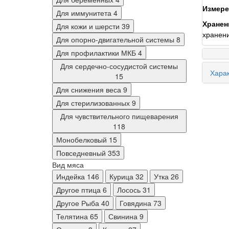
Измерен
Для иммунитета
4
Хранен
Для кожи и шерсти
39
хранени
Для опорно-двигательной системы
8
Для профилактики МКБ
4
Для сердечно-сосудистой системы
Харак
15
Для снижения веса
9
Для стерилизованных
9
Для чувствительного пищеварения
118
Монобелковый
15
Повседневный
353
Вид мяса
Индейка
146
Курица
32
Утка
26
Другое птица
6
Лосось
31
Другое Рыба
40
Говядина
73
Телятина
65
Свинина
9