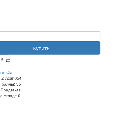
Купить
ari Ciar
ра:
Acari054
 баллы:
35
Предзаказ
на складе
0