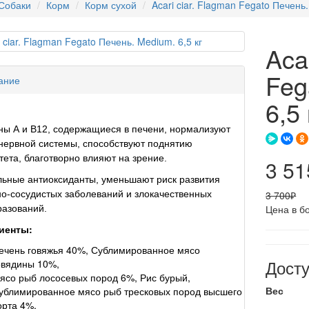
Собаки
Корм
Корм сухой
Acari ciar. Flagman Fegato Печень.
Aca
Feg
ание
6,5 
ы А и В12, содержащиеся в печени, нормализуют
нервной системы, способствуют поднятию
ета, благотворно влияют на зрение.
3 51
ьные антиоксиданты, уменьшают риск развития
о-сосудистых заболеваний и злокачественных
3 700₽
Цена в б
азований.
иенты:
ечень говяжья 40%, Сублимированное мясо
Дост
овядины 10%,
ясо рыб лососевых пород 6%, Рис бурый,
Вес
ублимированное мясо рыб тресковых пород высшего
орта 4%,