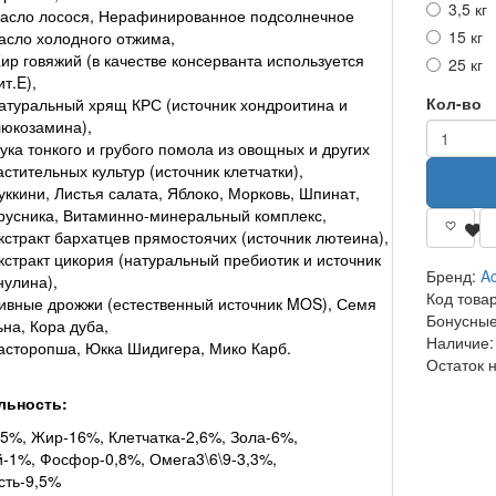
3,5 кг
асло лосося, Нерафинированное подсолнечное
15 кг
асло холодного отжима,
ир говяжий (в качестве консерванта используется
25 кг
ит.E),
Кол-во
атуральный хрящ КРС (источник хондроитина и
люкозамина),
ука тонкого и грубого помола из овощных и других
астительных культур (источник клетчатки),
уккини, Листья салата, Яблоко, Морковь, Шпинат,
русника, Витаминно-минеральный комплекс,
кстракт бархатцев прямостоячих (источник лютеина),
кстракт цикория (натуральный пребиотик и источник
Бренд:
Ac
нулина),
Код това
ивные дрожжи (естественный источник MOS), Семя
Бонусные
ьна, Кора дуба,
Наличие:
асторопша, Юкка Шидигера, Мико Карб.
Остаток 
льность:
5%, Жир-16%, Клетчатка-2,6%, Зола-6%,
-1%, Фосфор-0,8%, Омега3\6\9-3,3%,
сть-9,5%