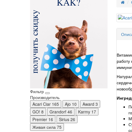
Опис
Витамин
работу 
иммунит
Натурал
сердечн
новообр
Фильтр
Производитель
Ингред
Acari Ciar
165
Ajo
10
Award
3
П
GO!
8
Grandorf
46
Karmy
17
г
М
Premier
16
Sirius
26
С
Живая сила
75
с