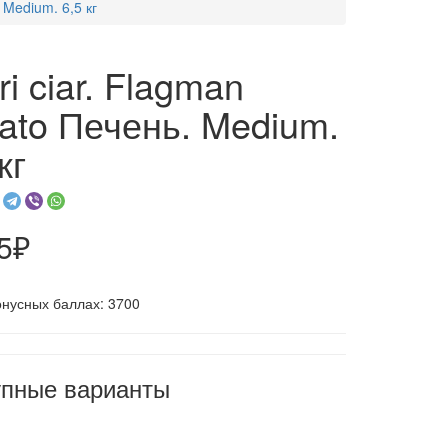
 Medium. 6,5 кг
ri ciar. Flagman
ato Печень. Medium.
кг
5₽
онусных баллах: 3700
упные варианты