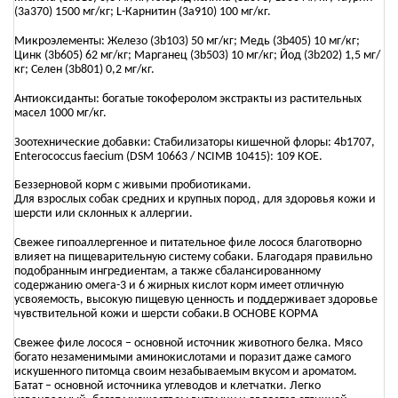
(3a370) 1500 мг/кг; L-Карнитин (3a910) 100 мг/кг.
Микроэлементы: Железо (3b103) 50 мг/кг; Медь (3b405) 10 мг/кг;
Цинк (3b605) 62 мг/кг; Марганец (3b503) 10 мг/кг; Йод (3b202) 1,5 мг/
кг; Селен (3b801) 0,2 мг/кг.
Антиоксиданты: богатые токоферолом экстракты из растительных
масел 1000 мг/кг.
Зоотехнические добавки: Стабилизаторы кишечной флоры: 4b1707,
Enterococcus faecium (DSM 10663 / NCIMB 10415): 109 КОЕ.
Беззерновой корм с живыми пробиотиками.
Для взрослых собак средних и крупных пород, для здоровья кожи и
шерсти или склонных к аллергии.
Свежее гипоаллергенное и питательное филе лосося благотворно
влияет на пищеварительную систему собаки. Благодаря правильно
подобранным ингредиентам, а также сбалансированному
содержанию омега-3 и 6 жирных кислот корм имеет отличную
усвояемость, высокую пищевую ценность и поддерживает здоровье
чувствительной кожи и шерсти собаки.В ОСНОВЕ КОРМА
Свежее филе лосося – основной источник животного белка. Мясо
богато незаменимыми аминокислотами и поразит даже самого
искушенного питомца своим незабываемым вкусом и ароматом.
Батат – основной источника углеводов и клетчатки. Легко