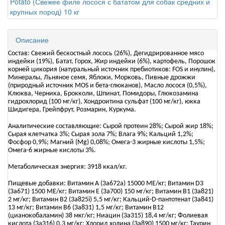
Описание
Состав: Свежий бескостный лосось (26%), Дегидрированное мясо
индейки (19%), Батат, Горох, Жир индейки (6%), картофель, Порошок
корней цикория (натуральный источник пребиотиков: FOS и инулин),
Минералы, Льняное семя, Яблоки, Морковь, Пивные дрожжи
(природный источник MOS и бета-глюканов), Масло лосося (0,5%),
Клюква, Черника, Брокколи, Шпинат, Помидоры, Глюкозамина
гидрохлорид (100 мг/кг), Хондроитина сульфат (100 мг/кг), юкка
Шидигера, Грейпфрут, Розмарин, Куркума.
Аналитические составляющие: Сырой протеин 28%; Сырой жир 18%;
Сырая клетчатка 3%; Сырая зола 7%; Влага 9%; Кальций 1,2%;
Фосфор 0,9%; Магний (Mg) 0,08%; Омега-3 жирные кислоты 1,5%;
Омега-6 жирные кислоты 3%.
Метаболическая энергия: 3918 ккал/кг.
Пищевые добавки: Витамин A (3a672a) 15000 МЕ/кг; Витамин D3
(3а671) 1500 МЕ/кг; Витамин Е (3а700) 150 мг/кг; Витамин B1 (3a821)
2 мг/кг; Витамин B2 (3a825i) 5,5 мг/кг; Кальций-D-пантотенат (3a841)
13 мг/кг; Витамин B6 (3a831) 1,5 мг/кг; Витамин B12
(цианокобаламин) 38 мкг/кг; Ниацин (3a315) 18,4 мг/кг; Фолиевая
кислота (3a316) 0,3 мг/кг; Хлорид холина (3a890) 1500 мг/кг; Таурин