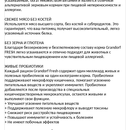
усваиваемый, богат множеством витамин и является отличной
альтернативой зерновым кормам при пищевой непереносимости и
аллергии.
СВЕЖЕЕ МЯСО БЕЗ КОСТЕЙ
Используется мясо высшего сорта, без костей и субпродуктов. Это
гарантирует, что ваш питомец получает высокопитательный, легко
усвояемый источник белка.
БЕЗ ЗЕРНА И ГЛЮТЕНА
Благодаря беззерновому и безглютеновому составу корма Grandorf
FRESH легко усваиваются и отлично подходят для животных с
чувствительным пищеварением или пищевой аллергией.
ЖИВЫЕ ПРОБИОТИКИ
Каждый рацион Grandorf Fresh содержит один миллиард живых и
полезных пробиотиков на один килограмм корма. Пробиотики
поддерживают микрофлору кишечника, помогают усвоению
питательных веществ и укрепляют иммунитет. Пробиотики
добавляются после производства в специальных
кишечнорастворимых микрокапсулах, остаются живыми и
выполняют свои функции.
+ Улучшают усвоение питательных веществ
+ Поддерживают полезную микрофлору и выводят токсины
+ Снижают риск расстройства пищеварения
+ Повышают иммунитет и устойчивость к болезням
+ Не имеют побочных эффектов