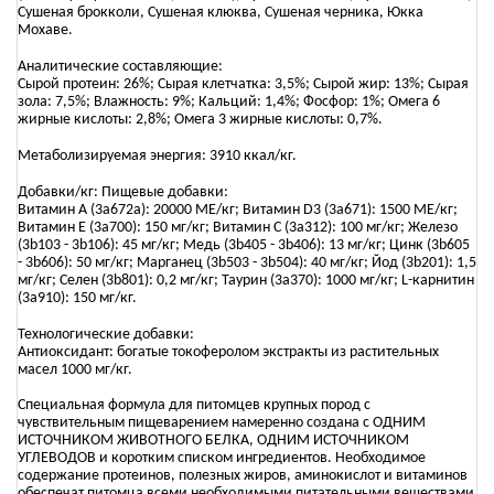
Сушеная брокколи, Сушеная клюква, Сушеная черника, Юкка
Мохаве.
Аналитические составляющие:
Сырой протеин: 26%; Сырая клетчатка: 3,5%; Сырой жир: 13%; Сырая
зола: 7,5%; Влажность: 9%; Кальций: 1,4%; Фосфор: 1%; Омега 6
жирные кислоты: 2,8%; Омега 3 жирные кислоты: 0,7%.
Метаболизируемая энергия: 3910 ккал/кг.
Добавки/кг: Пищевые добавки:
Витамин А (3а672а): 20000 МЕ/кг; Витамин D3 (3а671): 1500 МЕ/кг;
Витамин Е (3а700): 150 мг/кг; Витамин С (3а312): 100 мг/кг; Железо
(3b103 - 3b106): 45 мг/кг; Медь (3b405 - 3b406): 13 мг/кг; Цинк (3b605
- 3b606): 50 мг/кг; Марганец (3b503 - 3b504): 40 мг/кг; Йод (3b201): 1,5
мг/кг; Селен (3b801): 0,2 мг/кг; Таурин (3a370): 1000 мг/кг; L-карнитин
(3a910): 150 мг/кг.
Технологические добавки:
Антиоксидант: богатые токоферолом экстракты из растительных
масел 1000 мг/кг.
Специальная формула для питомцев крупных пород с
чувствительным пищеварением намеренно создана с ОДНИМ
ИСТОЧНИКОМ ЖИВОТНОГО БЕЛКА, ОДНИМ ИСТОЧНИКОМ
УГЛЕВОДОВ и коротким списком ингредиентов. Необходимое
содержание протеинов, полезных жиров, аминокислот и витаминов
обеспечат питомца всеми необходимыми питательными веществами