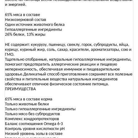
и энергией.
65% мяса в составе
Низкозерновой состав
Один источник животного белка
Гипоаллергенные ингредиенты
26% белки, 13% жиры
НЕ содержит: кукурузу, пшеницу, свеклу, горох, субпродукты, яйца,
курицу, куриный жир, соль, сахар, красители, ароматизаторы, сою и
ГМО.
Тщательно отобранные, натуральные гипоаллергенные ингредиенты,
помогают предотвратить аллергические реакции и пищевую
непереносимость, обеспечивая иммунное и пищеварительное
здоровье.Деликатный способ приготовления сохраняет все полезные
свойства и питательные вещества натуральных ингредиентов
обеспечивают отличное физическое состояние питомца.
ПРЕИМУЩЕСТВА
65% мяса в составе корма
Только животные белки
Только гипоаллергенные ингредиенты
Только мясо без субпродуктов
Комплекс хондропротекторов
Баланс соотношения Omega 6-3
Контроль уровня кислотности рН
Низкий уровень золы в составе