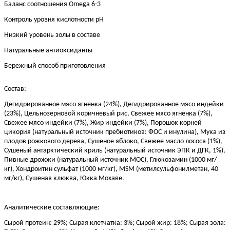
Баланс соотношения Omega 6-3
Контроль уровня кислотности рН
Низкий уровень золы в составе
Натуральные антиоксиданты
Бережный способ приготовления
Состав:
Дегидрированное мясо ягненка (24%), Дегидрированное мясо индейки
(23%), Цельнозерновой коричневый рис, Свежее мясо ягненка (7%),
Свежее мясо индейки (7%), Жир индейки (7%), Порошок корней
цикория (натуральный источник пребиотиков: ФОС и инулина), Мука из
плодов рожкового дерева, Сушеное яблоко, Свежее масло лосося (1%),
Сушеный антарктический криль (натуральный источник ЭПК и ДГК, 1%),
Пивные дрожжи (натуральный источник МОС), Глюкозамин (1000 мг/
кг), Хондроитин сульфат (1000 мг/кг), MSM (метилсульфонилметан, 40
мг/кг), Сушеная клюква, Юкка Мохаве.
Аналитические составляющие:
Сырой протеин: 29%; Сырая клетчатка: 3%; Сырой жир: 18%; Сырая зола: