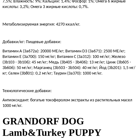
7,5%; Влажность: 9%; Кальций: 1,4%; Фосфор: 1%; Омега 6 жирные
кислоты: 3,2%; Омега 3 жирные кислоты: 0,7%.
Метаболизируемая энергия: 4270 ккал/кг.
Добавки/кг: Пищевые добавки:
Витамин А (3а672а): 20000 МЕ/кг; Витамин D3 (3а671): 2500 МЕ/кг;
Витамин Е (3а700): 150 мг/кг; Витамин С (3а312): 100 мг/кг; Железо
(3b103 - 3b106): 45 мг/кг; Медь (3b405 - 3b406): 13 мг/кг; Цинк (3b605 -
3b606): 50 мг/кг; Марганец (3b503 - 3b504): 40 мг/кг; Йод (3b201): 1,5 мг/
кг; Селен (3b801): 0,2 мг/кг; Таурин (3a370): 1000 мг/кг.
Технологические добавки:
Антиоксидант: богатые токоферолом экстракты из растительных масел
1000 мг/кг.
GRANDORF DOG
Lamb&Turkey PUPPY