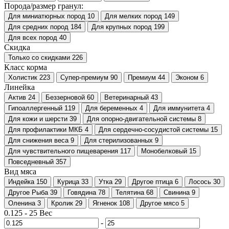
Порода/размер гранул:
Для миниатюрных пород
10
Для мелких пород
149
Для средних пород
184
Для крупных пород
199
Для всех пород
40
Скидка
Только со cкидками
226
Класс корма
Холистик
223
Супер-премиум
90
Премиум
44
Эконом
6
Линейка
Актив
24
Беззерновой
60
Ветеринарный
43
Гипоаллергенный
119
Для беременных
4
Для иммунитета
4
Для кожи и шерсти
39
Для опорно-двигательной системы
8
Для профилактики МКБ
4
Для сердечно-сосудистой системы
15
Для снижения веса
9
Для стерилизованных
9
Для чувствительного пищеварения
117
Монобелковый
15
Повседневный
357
Вид мяса
Индейка
150
Курица
33
Утка
29
Другое птица
6
Лосось
30
Другое Рыба
39
Говядина
78
Телятина
68
Свинина
9
Оленина
3
Кролик
29
Ягненок
108
Другое мясо
5
0.125
-
25
Вес
-