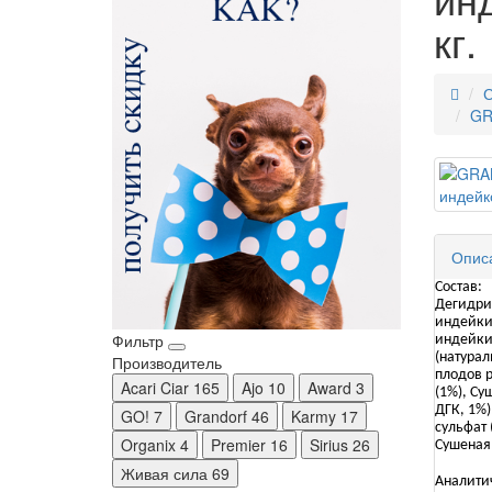
кг.
С
GR
Опис
Состав:
Дегидри
индейки 
Фильтр
индейки
(натурал
Производитель
плодов р
Acari Ciar
165
Ajo
10
Award
3
(1%), Су
ДГК, 1%)
GO!
7
Grandorf
46
Karmy
17
сульфат 
Organix
4
Premier
16
Sirius
26
Сушеная
Живая сила
69
Аналити