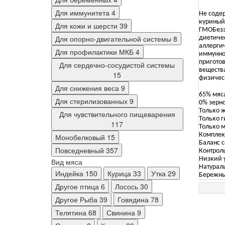
Для иммунитета
4
Не содер
куриный 
Для кожи и шерсти
39
ГМОБезз
Для опорно-двигательной системы
8
диетиче
аллерги
Для профилактики МКБ
4
иммунно
приготов
Для сердечно-сосудистой системы
веществ
15
физичес
Для снижения веса
9
65% мяса
Для стерилизованных
9
0% зерно
Только 
Для чувствительного пищеварения
Только 
117
Только м
Комплек
Монобелковый
15
Баланс 
Повседневный
357
Контроль
Низкий у
Вид мяса
Натурал
Индейка
150
Курица
33
Утка
29
Бережны
Другое птица
6
Лосось
30
Другое Рыба
39
Говядина
78
Телятина
68
Свинина
9