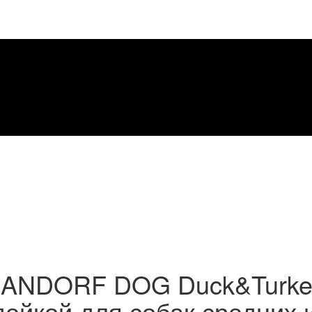
ANDORF DOG Duck&Turkey
дейкой для собак средних 