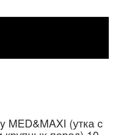
 MED&MAXI (утка с
и крупных пород) 10