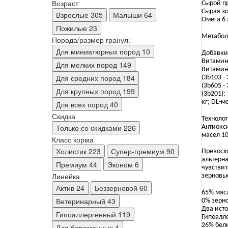
Возраст
Сырой пр
Сырая зо
Взрослые
305
Малыши
64
Омега 6 
Пожилые
23
Метаболи
Порода/размер гранул:
Для миниатюрных пород
10
Добавки
Витамин 
Для мелких пород
149
Витамин 
Для средних пород
184
(3b103 -
(3b605 -
Для крупных пород
199
(3b201): 
кг; DL-м
Для всех пород
40
Скидка
Техноло
Только со cкидками
226
Антиокси
масел 10
Класс корма
Холистик
223
Супер-премиум
90
Превосх
альтерн
Премиум
44
Эконом
6
чувстви
Линейка
зерновы
Актив
24
Беззерновой
60
65% мяса
Ветеринарный
43
0% зерн
Два ист
Гипоаллергенный
119
Гипоалл
26% бел
Для беременных
4