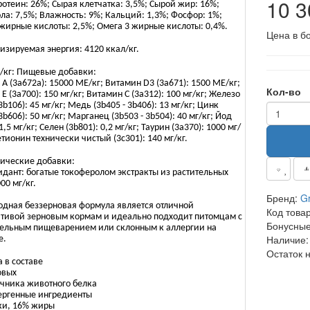
10 
отеин: 26%; Сырая клетчатка: 3,5%; Сырой жир: 16%;
ла: 7,5%; Влажность: 9%; Кальций: 1,3%; Фосфор: 1%;
жирные кислоты: 2,5%; Омега 3 жирные кислоты: 0,4%.
Цена в б
зируемая энергия: 4120 ккал/кг.
/кг: Пищевые добавки:
А (3а672а): 15000 МЕ/кг; Витамин D3 (3а671): 1500 МЕ/кг;
Кол-во
Е (3а700): 150 мг/кг; Витамин С (3а312): 100 мг/кг; Железо
 3b106): 45 мг/кг; Медь (3b405 - 3b406): 13 мг/кг; Цинк
 3b606): 50 мг/кг; Марганец (3b503 - 3b504): 40 мг/кг; Йод
1,5 мг/кг; Селен (3b801): 0,2 мг/кг; Таурин (3a370): 1000 мг/
етионин технически чистый (3c301): 140 мг/кг.
гические добавки:
дант: богатые токоферолом экстракты из растительных
00 мг/кг.
Бренд:
G
одная беззерновая формула является отличной
Код това
ативой зерновым кормам и идеально подходит питомцам с
Бонусные
тельным пищеварением или склонным к аллергии на
Наличие:
е.
Остаток 
 в составе
овых
очника животного белка
ергенные ингредиенты
ки, 16% жиры