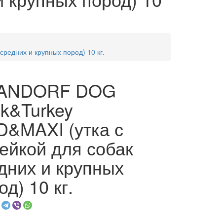
едних и крупных пород) 10 кг.
ANDORF DOG
k&Turkey
&MAXI (утка с
ейкой для собак
дних и крупных
од) 10 кг.