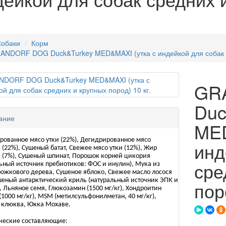
обаки
Корм
ANDORF DOG Duck&Turkey MED&MAXI (утка с индейкой для собак ср
GR
Duc
ание
MED
рованное мясо утки (22%), Дегидрированное мясо
инд
(22%), Сушеный батат, Свежее мясо утки (12%), Жир
 (7%), Сушеный шпинат, Порошок корней цикория
сре
ьный источник пребиотиков: ФОС и инулин), Мука из
ожкового дерева, Сушеное яблоко, Свежее масло лосося
шеный антарктический криль (натуральный источник ЭПК и
пор
, Льняное семя, Глюкозамин (1500 мг/кг), Хондроитин
(1000 мг/кг), MSM (метилсульфонилметан, 40 мг/кг),
 клюква, Юкка Мохаве.
ческие составляющие: