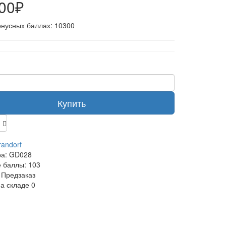
300₽
онусных баллах: 10300
Купить
randorf
ра:
GD028
 баллы:
103
Предзаказ
на складе
0