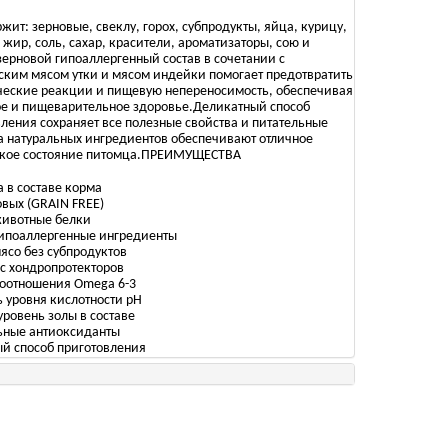
жит: зерновые, свеклу, горох, субпродукты, яйца, курицу,
жир, соль, сахар, красители, ароматизаторы, сою и
ерновой гипоаллергенный состав в сочетании с
ским мясом утки и мясом индейки помогает предотвратить
ческие реакции и пищевую непереносимость, обеспечивая
е и пищеварительное здоровье.Деликатный способ
ления сохраняет все полезные свойства и питательные
а натуральных ингредиентов обеспечивают отличное
кое состояние питомца.ПРЕИМУЩЕСТВА
 в составе корма
вых (GRAIN FREE)
животные белки
гипоаллергенные ингредиенты
ясо без субпродуктов
с хондропротекторов
соотношения Omega 6-3
 уровня кислотности рН
ровень золы в составе
ьные антиоксиданты
й способ приготовления