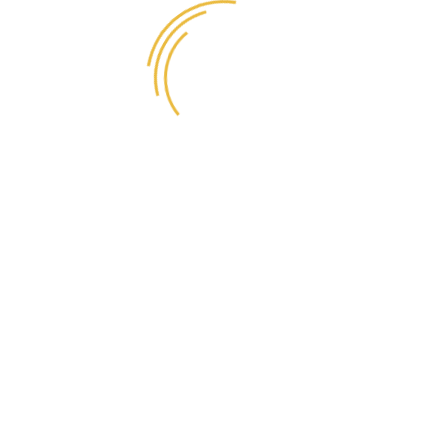
ки (13%), Дегидрированное мясо утки (12%), Дегидрированное мясо д
сося (1%), Порошок корней цикория (натуральный источник пребиотико
рожкового дерева, Пивные дрожжи (натуральный источник МОС), Глюкоз
: 3%; Сырой жир: 15%; Сырая зола: 7,5%; Влажность: 9%; Кальций: 1,
тамин Е (3а700): 150 мг/кг; Витамин С (3а312): 100 мг/кг; Железо (3b103