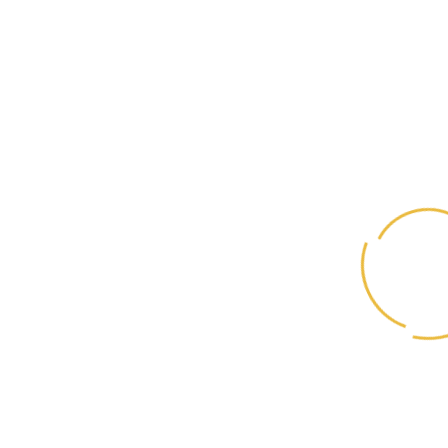
Цена в бонусных баллах: 10300
Кол-во
КУПИТЬ
БРЕНД:
КОД ТОВАРА:
Grandorf
GD031
БОНУСНЫЕ БАЛЛЫ:
НАЛИЧИЕ:
103
Предзаказ
ОСТАТОК НА СКЛАДЕ
0