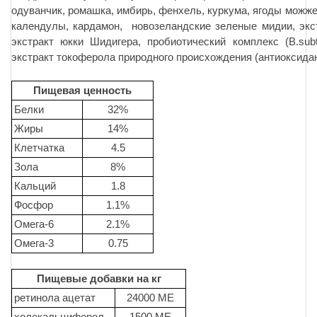
одуванчик, ромашка, имбирь, фенхель, куркума, ягоды можж
календулы, кардамон, новозеландские зеленые мидии, экст
экстракт юкки Шидигера, пробиотический комплекс (B.subtilis
экстракт токоферола природного происхождения (антиоксидан
Пищевая ценность
Белки
32%
Жиры
14%
Клетчатка
4.5
Зола
8%
Кальций
1.8
Фосфор
1.1%
Омега-6
2.1%
Омега-3
0.75
Пищевые добавки на кг
ретинола ацетат
24000 МЕ
холекальциферол
1500 МЕ