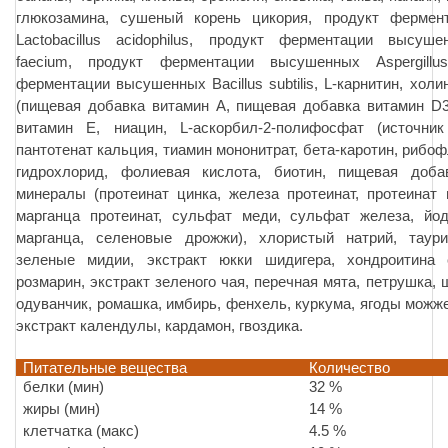
глюкозамина, сушеный корень цикория, продукт ферме
Lactobacillus acidophilus, продукт ферментации высуше
faecium, продукт ферментации высушенных Aspergillu
ферментации высушенных Bacillus subtilis, L-карнитин, хол
(пищевая добавка витамин А, пищевая добавка витамин D
витамин Е, ниацин, L-аскорбил-2-полифосфат (источни
пантотенат кальция, тиамин мононитрат, бета-каротин, рибо
гидрохлорид, фолиевая кислота, биотин, пищевая доба
минералы (протеинат цинка, железа протеинат, протеинат 
марганца протеинат, сульфат меди, сульфат железа, йод
марганца, селеновые дрожжи), хлористый натрий, таури
зеленые мидии, экстракт юкки шидигера, хондроитина
розмарин, экстракт зеленого чая, перечная мята, петрушка, 
одуванчик, ромашка, имбирь, фенхель, куркума, ягоды можж
экстракт календулы, кардамон, гвоздика.
Питательные вещества
Количество
белки (мин)
32 %
жиры (мин)
14 %
клетчатка (макс)
4.5 %