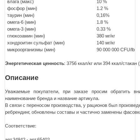
влага (макс)
10 %
фосфор (мин)
1.2 %
таурин (мин)
0,16%
омега-6 (мин)
1.8 %
омега-3 (мин)
0.33 %
глюкозамин (мин)
380 мг/кг
хондроитин сульфат (мин)
140 мг/кг
микроорганизмы (мин)
90 000 000 CFU/lb
Энергетическая ценность
: 3756 ккал/кг или 394 ккал/стакан 
Описание
Уважаемые покупатели, при заказе просим обратить вн
наименование бренда и название артикула.
В связи с переносом производства, у рационов был произвед
ребрендинг, обновлены составы и частично заменены фасовк
Соответствие:
арт.34842 - арт.65402