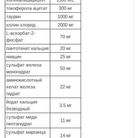
токоферола ацетат
300 мг
таурин
1000 мг
холин хлорид
2000 мг
L-аскорбат-2-
70 мг
фосфат
пантотенат кальция
20 мг
ниацин
25 мг
сульфат железа
50 мг
моногидрат
аминокислотный
хелат железа
22 мг
гидрат
йодат кальция
3.5 мг
безводный
сульфат меди
11 мг
пентагидрат
сульфат марганца
14 мг