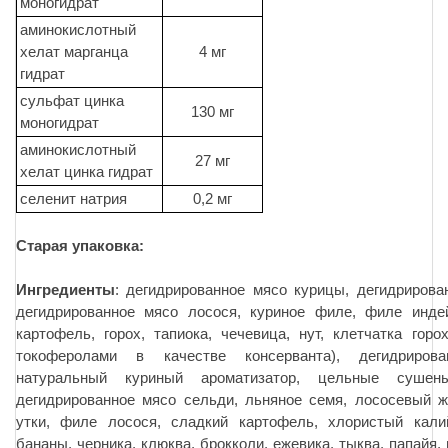
моногидрат
аминокислотный
хелат марганца
4 мг
гидрат
сульфат цинка
130 мг
моногидрат
аминокислотный
27 мг
хелат цинка гидрат
селенит натрия
0,2 мг
Старая упаковка:
Ингредиенты
: дегидрированное мясо курицы, дегидрирова
дегидрированное мясо лосося, куриное филе, филе инде
картофель, горох, тапиока, чечевица, нут, клетчатка горо
токоферолами в качестве консерванта), дегидриров
натуральный куриный ароматизатор, цельные сушен
дегидрированное мясо сельди, льняное семя, лососевый 
утки, филе лосося, сладкий картофель, хлористый калий
бананы, черника, клюква, брокколи, ежевика, тыква, папайя, 